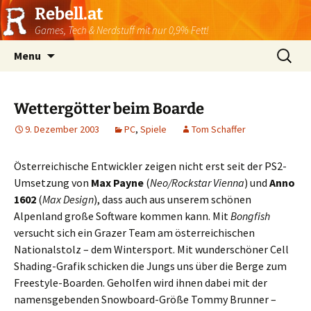
Rebell.at
Games, Tech & Nerdstuff mit nur 0,9% Fett!
Skip
Suchen
Menu
to
nach:
content
Wettergötter beim Boarde
9. Dezember 2003
PC
,
Spiele
Tom Schaffer
Österreichische Entwickler zeigen nicht erst seit der PS2-
Umsetzung von
Max Payne
(
Neo/Rockstar Vienna
) und
Anno
1602
(
Max Design
), dass auch aus unserem schönen
Alpenland große Software kommen kann. Mit
Bongfish
versucht sich ein Grazer Team am österreichischen
Nationalstolz – dem Wintersport. Mit wunderschöner Cell
Shading-Grafik schicken die Jungs uns über die Berge zum
Freestyle-Boarden. Geholfen wird ihnen dabei mit der
namensgebenden Snowboard-Größe Tommy Brunner –