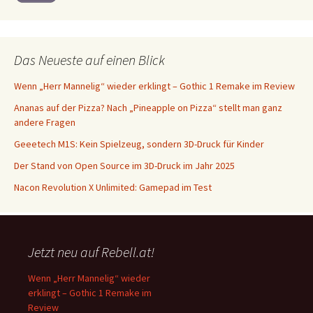
Das Neueste auf einen Blick
Wenn „Herr Mannelig“ wieder erklingt – Gothic 1 Remake im Review
Ananas auf der Pizza? Nach „Pineapple on Pizza“ stellt man ganz
andere Fragen
Geeetech M1S: Kein Spielzeug, sondern 3D-Druck für Kinder
Der Stand von Open Source im 3D-Druck im Jahr 2025
Nacon Revolution X Unlimited: Gamepad im Test
Jetzt neu auf Rebell.at!
Wenn „Herr Mannelig“ wieder
erklingt – Gothic 1 Remake im
Review