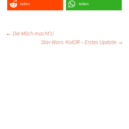
teilen
teilen
Post
←
Die Milch macht’s!
Star Wars: KotOR – Erstes Update
→
navigation