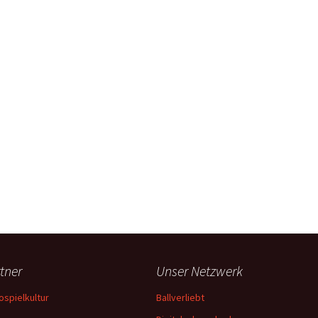
tner
Unser Netzwerk
ospielkultur
Ballverliebt