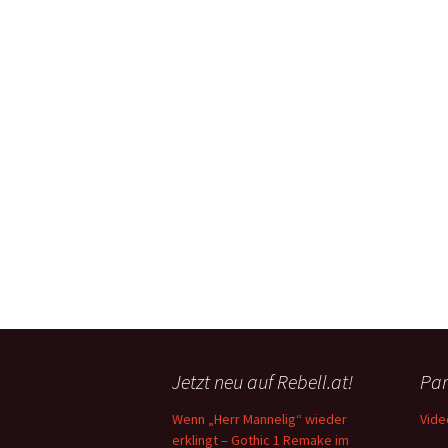
Jetzt neu auf Rebell.at!
Par
Wenn „Herr Mannelig“ wieder
Vide
erklingt – Gothic 1 Remake im