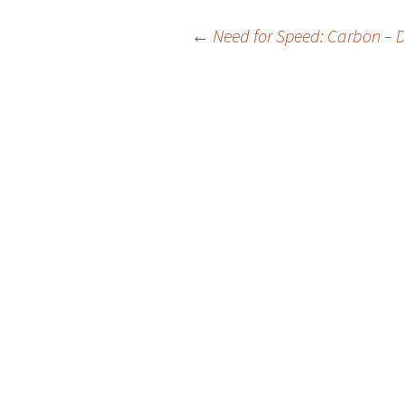
Post
←
Need for Speed: Carbon – 
navigation