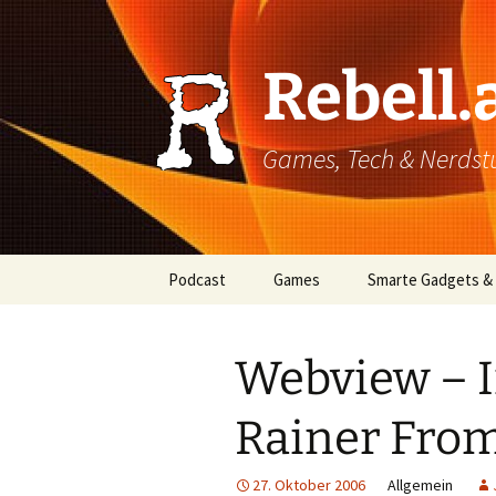
Rebell.
Games, Tech & Nerdstuf
Skip
Podcast
Games
Smarte Gadgets &
to
content
Super einfach: So hört
PC
man Podcasts!
Webview – I
Xbox
Rainer Fr
PlayStation
Mobile
27. Oktober 2006
Allgemein