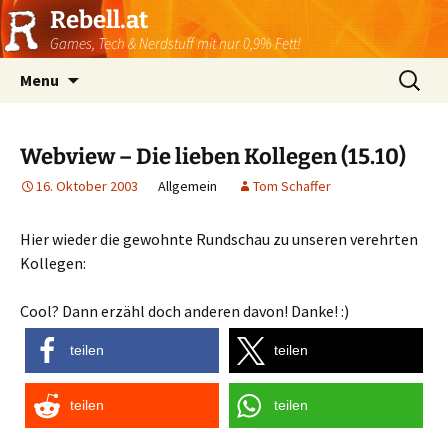
Rebell.at
Games, Tech & Nerdstuff mit nur 0,9% Fett!
Skip
Suchen
Menu
to
nach:
content
Webview – Die lieben Kollegen (15.10)
16. Oktober 2003
Allgemein
Tom Schaffer
Hier wieder die gewohnte Rundschau zu unseren verehrten
Kollegen:
Cool? Dann erzähl doch anderen davon! Danke! :)
teilen
teilen
teilen
teilen