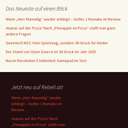
Das Neueste auf einen Blick
Wenn „Herr Mannelig“ wieder erklingt – Gothic 1 Remake im Review
Ananas auf der Pizza? Nach „Pineapple on Pizza“ stellt man ganz
andere Fragen
Geeetech M1S: Kein Spielzeug, sondern 3D-Druck für Kinder
Der Stand von Open Source im 3D-Druck im Jahr 2025
Nacon Revolution X Unlimited: Gamepad im Test
Jetzt neu auf Rebell.at!
Wenn „Herr Mannelig“ wieder
erklingt – Gothic 1 Remake im
Review
Ananas auf der Pizza? Nach
„Pineapple on Pizza“ stellt man