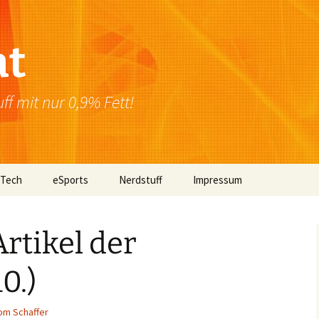
at
f mit nur 0,9% Fett!
 Tech
eSports
Nerdstuff
Impressum
Windows
Newsletter
Datenschutzerklärung
rtikel der
Mac OS
0.)
Linux
Browser
om Schaffer