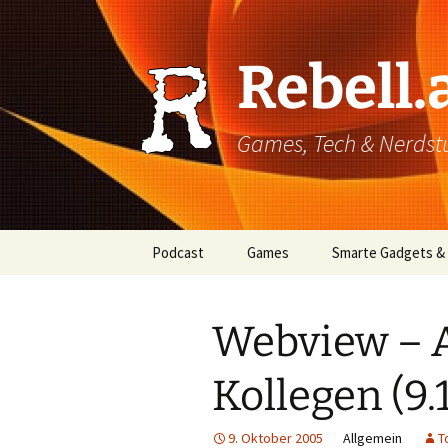
Rebell.
Games, Tech & Nerdstuf
Skip
Podcast
Games
Smarte Gadgets &
to
content
Super einfach: So hört
PC
man Podcasts!
Webview – A
Xbox
Kollegen (9.1
PlayStation
Mobile
9. Oktober 2005
Allgemein
T