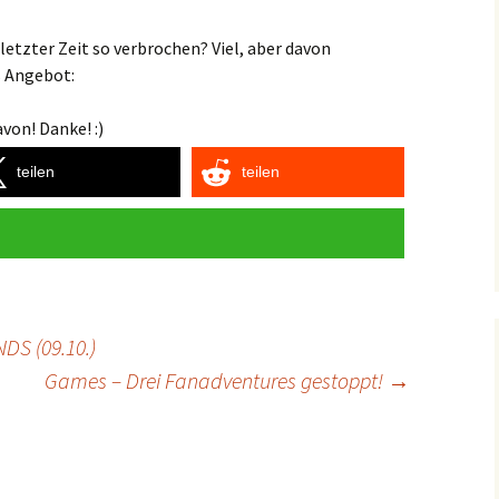
etzter Zeit so verbrochen? Viel, aber davon
s Angebot:
von! Danke! :)
teilen
teilen
NDS (09.10.)
Games – Drei Fanadventures gestoppt!
→