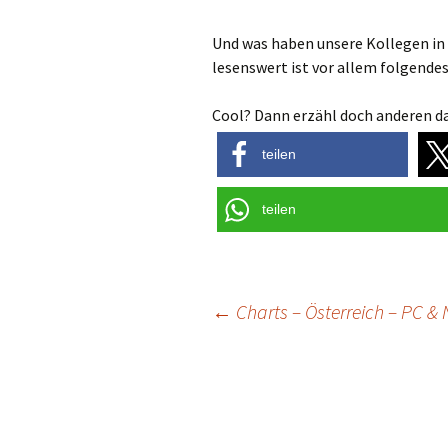
Und was haben unsere Kollegen in l
lesenswert ist vor allem folgende
Cool? Dann erzähl doch anderen da
teilen
teilen
Post
←
Charts – Österreich – PC & 
navigation