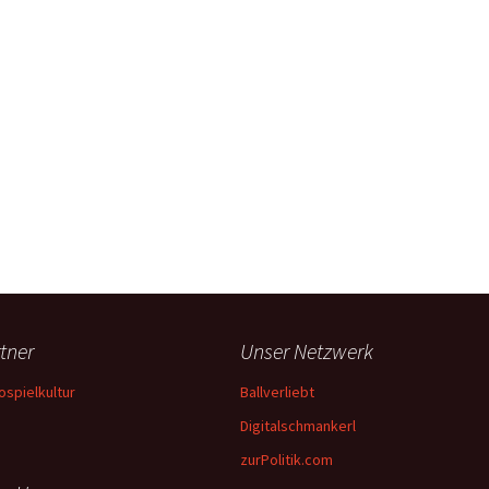
tner
Unser Netzwerk
ospielkultur
Ballverliebt
Digitalschmankerl
zurPolitik.com