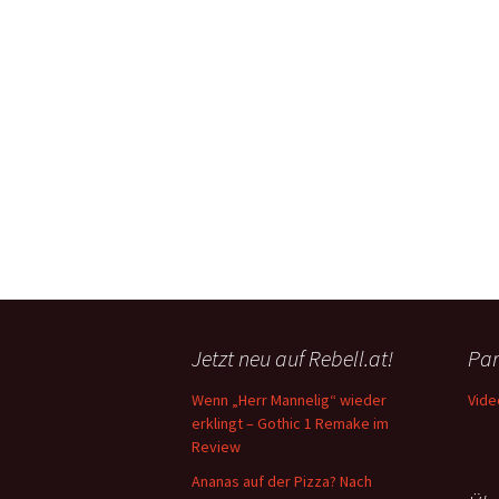
Jetzt neu auf Rebell.at!
Par
Wenn „Herr Mannelig“ wieder
Vide
erklingt – Gothic 1 Remake im
Review
Ananas auf der Pizza? Nach