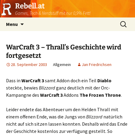
Rebell.at
Games, Tech & Nerdstuff mit nur 0,9% Fett!
Skip
Suchen
Menu
to
nach:
content
WarCraft 3 – Thrall’s Geschichte wird
fortgesetzt
28. September 2003
Allgemein
Jan Friedrichsen
Dass in
WarCraft 3
samt Addon doch ein Teil
Diablo
steckte, bewies
Blizzard
ganz deutlich mit der Orc-
Kampangne des
WarCraft 3
Addons
The Frozen Throne
.
Leider endete das Abenteuer um den Helden Thrall mit
einem offenen Ende, was die Jungs von
Blizzard
natürlich
nicht auf sich sitzen lassen konnten. Deshalb wird das Ende
der Geschichte kostenlos zur verfügung gestellt. So