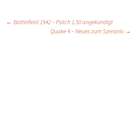
Post
←
Battlefield 1942 – Patch 1.50 angekündigt
Quake 4 – Neues zum Szenario
→
navigation