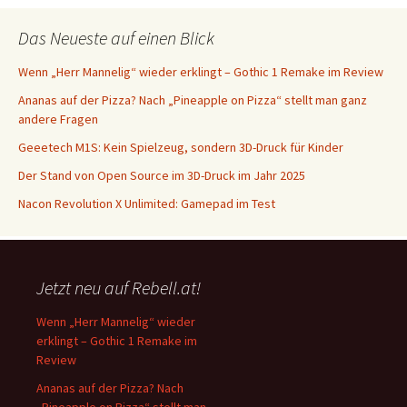
Das Neueste auf einen Blick
Wenn „Herr Mannelig“ wieder erklingt – Gothic 1 Remake im Review
Ananas auf der Pizza? Nach „Pineapple on Pizza“ stellt man ganz
andere Fragen
Geeetech M1S: Kein Spielzeug, sondern 3D-Druck für Kinder
Der Stand von Open Source im 3D-Druck im Jahr 2025
Nacon Revolution X Unlimited: Gamepad im Test
Jetzt neu auf Rebell.at!
Wenn „Herr Mannelig“ wieder
erklingt – Gothic 1 Remake im
Review
Ananas auf der Pizza? Nach