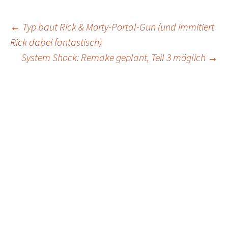
Post
←
Typ baut Rick & Morty-Portal-Gun (und immitiert
Rick dabei fantastisch)
navigation
System Shock: Remake geplant, Teil 3 möglich
→