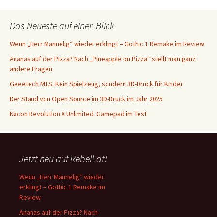
Das Neueste auf einen Blick
Wenn „Herr Mannelig“ wieder erklingt – Gothic 1 Remake im Review
Ananas auf der Pizza? Nach „Pineapple on Pizza“ stellt man ganz
andere Fragen
Geeetech M1S: Kein Spielzeug, sondern 3D-Druck für Kinder
Der Stand von Open Source im 3D-Druck im Jahr 2025
Nacon Revolution X Unlimited: Gamepad im Test
Jetzt neu auf Rebell.at!
Wenn „Herr Mannelig“ wieder
erklingt – Gothic 1 Remake im
Review
Ananas auf der Pizza? Nach