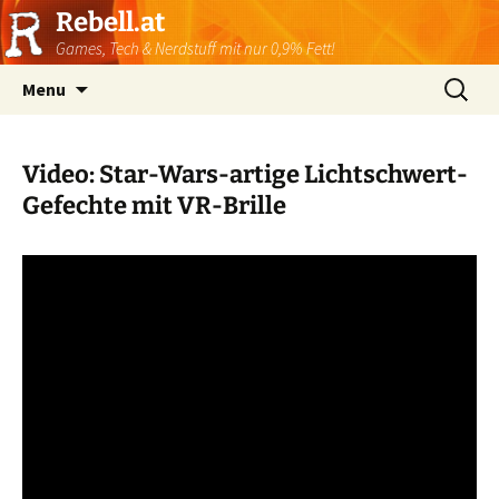
Rebell.at
Games, Tech & Nerdstuff mit nur 0,9% Fett!
Skip
Suchen
Menu
to
nach:
content
Video: Star-Wars-artige Lichtschwert-
Gefechte mit VR-Brille