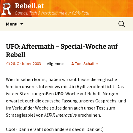
Rebell.at
Games, Tech & Nerdstuff mit nur 0,9% Fett!
Skip
Suchen
Menu
to
nach:
content
UFO: Aftermath – Special-Woche auf
Rebell
26. Oktober 2003
Allgemein
Tom Schaffer
Wie ihr sehen könnt, haben wir seit heute die englische
Version unseres Interviews mit Jiri Rydl veröffentlicht. Das
ist der Start zur großen
UFO
-Woche auf Rebell. Morgen
erwartet euch die deutsche Fassung unseres Gesprächs, und
im Verlauf der Woche sollte dann auch unser Test zum
Strategiespiel von
ALTAR Interactive
erscheinen.
Cool? Dann erzähl doch anderen davon! Danke! :)