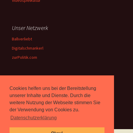
Videospielkultur
Unser Netzwerk
Ballverliebt
Digitalschmankerl
zurPolitik.com
Über Uns
Cookies helfen uns bei der Bereitstellung
Rebell.at
berichtet seit 2003
unserer Inhalte und Dienste. Durch die
unabhängig über Computer-
weitere Nutzung der Webseite stimmen Sie
und Videospiele. (
Impressum
)
der Verwendung von Cookies zu.
Datenschutzerklärung