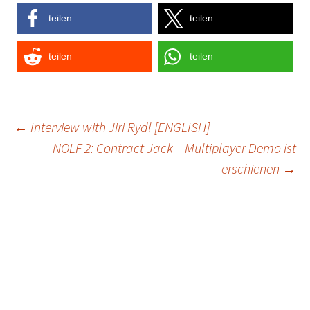
teilen
teilen
teilen
teilen
Post
←
Interview with Jiri Rydl [ENGLISH]
NOLF 2: Contract Jack – Multiplayer Demo ist
navigation
erschienen
→