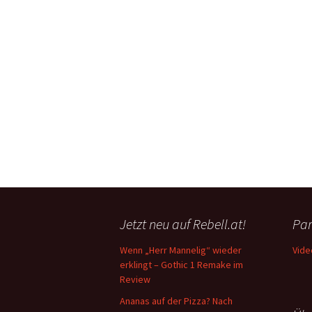
Jetzt neu auf Rebell.at!
Par
Wenn „Herr Mannelig“ wieder
Vide
erklingt – Gothic 1 Remake im
Review
Ananas auf der Pizza? Nach