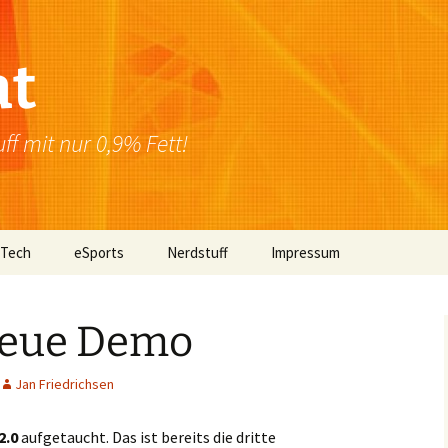
at
f mit nur 0,9% Fett!
 Tech
eSports
Nerdstuff
Impressum
Windows
Newsletter
Datenschutzerklärung
Neue Demo
Mac OS
Jan Friedrichsen
Linux
Browser
2.0
aufgetaucht. Das ist bereits die dritte