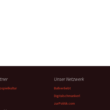
tner
Unser Netzwerk
ospielkultur
Ballverliebt
Digitalschmankerl
zurPolitik.com