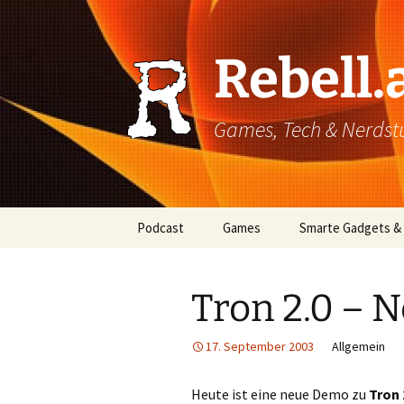
Rebell.
Games, Tech & Nerdstuf
Skip
Podcast
Games
Smarte Gadgets &
to
content
Super einfach: So hört
PC
man Podcasts!
Tron 2.0 – 
Xbox
17. September 2003
Allgemein
PlayStation
Mobile
Heute ist eine neue Demo zu
Tron 