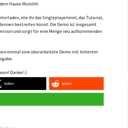
 dem Hause
Monolith
.
erladen, ehe ihr das Singleplayerlevel, das Tutorial,
e-Rennen bestreiten könnt. Die Demo ist insgesamt
version und sorgt für eine Menge neu aufkommenden
chon einmal eine überarbeitete Demo mit höherem
usgabe.
von! Danke! :)
teilen
teilen