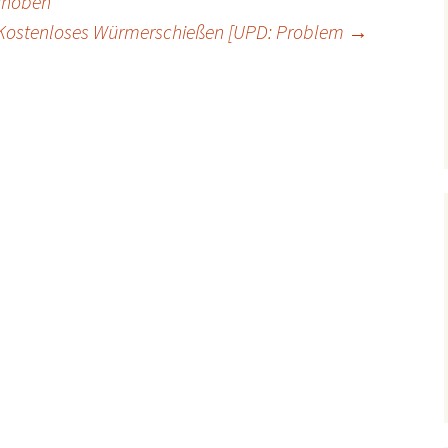
choben
Kostenloses Würmerschießen [UPD: Problem
→