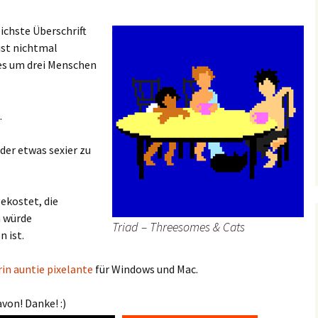
ichste Überschrift
 ist nichtmal
 es um drei Menschen
.
.
der etwas sexier zu
ekostet, die
h würde
Triad – Threesomes & Cats
n ist.
rin auntie pixelante
für Windows und Mac.
von! Danke! :)