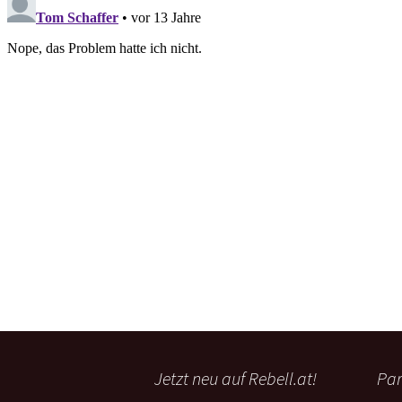
Jetzt neu auf Rebell.at!
Par