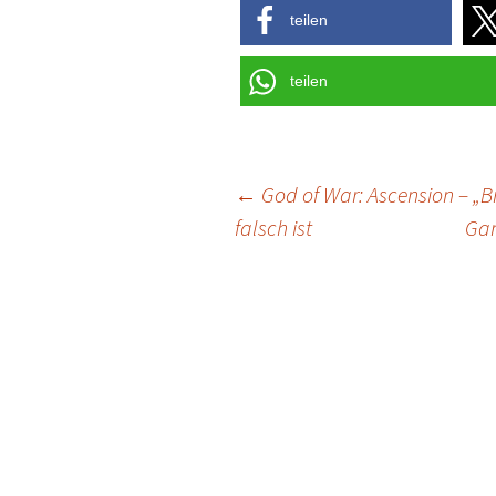
teilen
teilen
Post
←
God of War: Ascension – „B
falsch ist
Gam
navigation