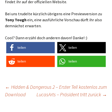
findet ihr auf der offiziellen Website.
Bei uns trudelte kürzlich übrigens eine Previewversion zu
Tony Tough
ein, eine ausführliche Vorschau dürft ihr also
demnächst erwarten.
Cool? Dann erzähl doch anderen davon! Danke! :)
teilen
teilen
teilen
teilen
Post
←
Hidden & Dangerous 2 – Erster Teil kostenlos zum
Download
LucasArts – Präsident tritt zurück
→
navigation