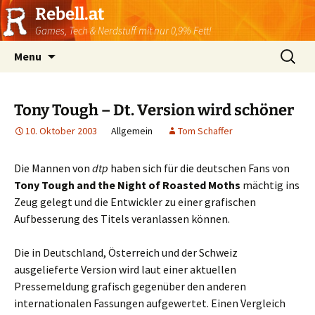
Rebell.at
Games, Tech & Nerdstuff mit nur 0,9% Fett!
Skip
Suchen
Menu
to
nach:
content
Tony Tough – Dt. Version wird schöner
10. Oktober 2003
Allgemein
Tom Schaffer
Die Mannen von
dtp
haben sich für die deutschen Fans von
Tony Tough and the Night of Roasted Moths
mächtig ins
Zeug gelegt und die Entwickler zu einer grafischen
Aufbesserung des Titels veranlassen können.
Die in Deutschland, Österreich und der Schweiz
ausgelieferte Version wird laut einer aktuellen
Pressemeldung grafisch gegenüber den anderen
internationalen Fassungen aufgewertet. Einen Vergleich