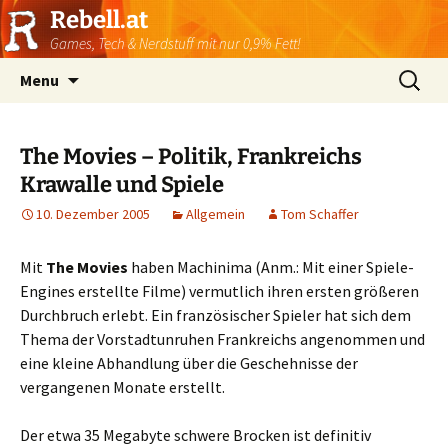
Rebell.at
Games, Tech & Nerdstuff mit nur 0,9% Fett!
Skip
Suchen
Menu
to
nach:
content
The Movies – Politik, Frankreichs
Krawalle und Spiele
10. Dezember 2005
Allgemein
Tom Schaffer
Mit
The Movies
haben Machinima (Anm.: Mit einer Spiele-
Engines erstellte Filme) vermutlich ihren ersten größeren
Durchbruch erlebt. Ein französischer Spieler hat sich dem
Thema der Vorstadtunruhen Frankreichs angenommen und
eine kleine Abhandlung über die Geschehnisse der
vergangenen Monate erstellt.
Der etwa 35 Megabyte schwere Brocken ist definitiv