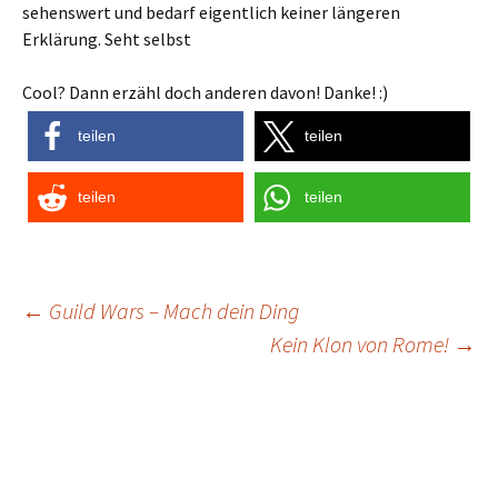
sehenswert und bedarf eigentlich keiner längeren
Erklärung. Seht selbst
Cool? Dann erzähl doch anderen davon! Danke! :)
teilen
teilen
teilen
teilen
Post
←
Guild Wars – Mach dein Ding
Kein Klon von Rome!
→
navigation