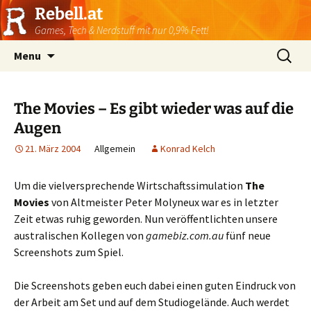
Rebell.at
Games, Tech & Nerdstuff mit nur 0,9% Fett!
Skip
Suchen
Menu
to
nach:
content
The Movies – Es gibt wieder was auf die
Augen
21. März 2004
Allgemein
Konrad Kelch
Um die vielversprechende Wirtschaftssimulation
The
Movies
von Altmeister Peter Molyneux war es in letzter
Zeit etwas ruhig geworden. Nun veröffentlichten unsere
australischen Kollegen von
gamebiz.com.au
fünf neue
Screenshots zum Spiel.
Die Screenshots geben euch dabei einen guten Eindruck von
der Arbeit am Set und auf dem Studiogelände. Auch werdet