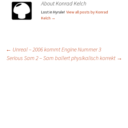
About Konrad Kelch
Lost in Hyrule!
View all posts by Konrad
Kelch
→
Post
←
Unreal – 2006 kommt Engine Nummer 3
Serious Sam 2 – Sam ballert physikalisch korrekt
→
navigation