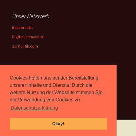
Unser Netzwerk
Ballverliebt
Digitalschmankerl
zurPolitik.com
Über Uns
Cookies helfen uns bei der Bereitstellung
Rebell.at
berichtet seit 2003
unserer Inhalte und Dienste. Durch die
unabhängig über Computer-
weitere Nutzung der Webseite stimmen Sie
und Videospiele. (
Impressum
)
der Verwendung von Cookies zu.
Datenschutzerklärung
Okay!
Proudly powered by WordPress