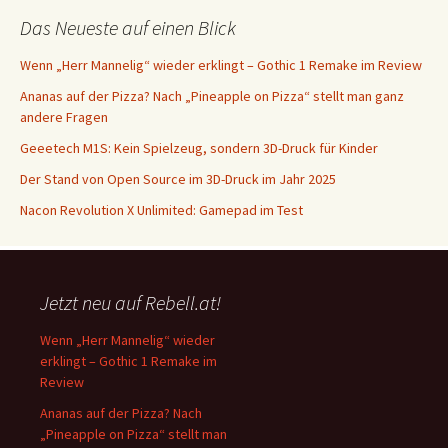
Das Neueste auf einen Blick
Wenn „Herr Mannelig“ wieder erklingt – Gothic 1 Remake im Review
Ananas auf der Pizza? Nach „Pineapple on Pizza“ stellt man ganz
andere Fragen
Geeetech M1S: Kein Spielzeug, sondern 3D-Druck für Kinder
Der Stand von Open Source im 3D-Druck im Jahr 2025
Nacon Revolution X Unlimited: Gamepad im Test
Jetzt neu auf Rebell.at!
Wenn „Herr Mannelig“ wieder
erklingt – Gothic 1 Remake im
Review
Ananas auf der Pizza? Nach
„Pineapple on Pizza“ stellt man