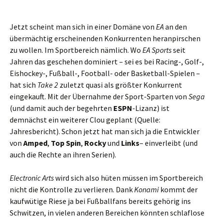
Jetzt scheint man sich in einer Domäne von
EA
an den
übermächtig erscheinenden Konkurrenten heranpirschen
zu wollen. Im Sportbereich nämlich. Wo
EA Sports
seit
Jahren das geschehen dominiert – sei es bei Racing-, Golf-,
Eishockey-, Fußball-, Football- oder Basketball-Spielen –
hat sich
Take 2
zuletzt quasi als größter Konkurrent
eingekauft. Mit der Übernahme der Sport-Sparten von
Sega
(und damit auch der begehrten
ESPN
-Lizanz) ist
demnächst ein weiterer Clou geplant (Quelle:
Jahresbericht). Schon jetzt hat man sich ja die Entwickler
von
Amped
,
Top Spin
,
Rocky
und
Links
– einverleibt (und
auch die Rechte an ihren Serien).
Electronic Arts
wird sich also hüten müssen im Sportbereich
nicht die Kontrolle zu verlieren. Dank
Konami
kommt der
kaufwütige Riese ja bei Fußballfans bereits gehörig ins
Schwitzen, in vielen anderen Bereichen könnten schlaflose