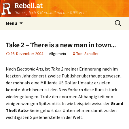
Rebell.at
Games, Tech & Nerdstuff mit nur 0,9% Fett!
Skip
Suchen
Menu
to
nach:
content
Take 2 – There is a new man in town…
26. Dezember 2004
Allgemein
Tom Schaffer
Nach
Electronic Arts
, ist
Take 2
meiner Erinnerung nach im
letzten Jahr der erst zweite Publisher überhaupt gewesen,
der mehr als eine Milliarde US Dollar Umsatz erzielen
konnte. Auch heuer ist den New Yorkern diese Kunststück
wieder gelungen. Trotz der enormen Abhängigkeit von
einigen wenigen Spitzentiteln wie beispielsweise der
Grand
Theft Auto
-Serie gehört das Unternehmen damit zu den
wichtigsten Spieleherstellern der Welt.