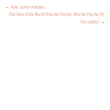
Post
←
Alle Jahre wieder…
Fischers Fritz fischt frische Fische, frische Fische fri-
navigation
Frz urghs!
→