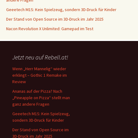
andere Fragen
Geeetech M1S: Kein Spielzeug, sondern 3D-Druck für Kinder
Der Stand von Open Source im 3D-Druck im Jahr 2025
Nacon Revolution X Unlimited: Gamepad im Test
Jetzt neu auf Rebell.at!
Wenn „Herr Mannelig“ wieder
erklingt – Gothic 1 Remake im
Review
Ananas auf der Pizza? Nach
„Pineapple on Pizza“ stellt man
ganz andere Fragen
Geeetech M1S: Kein Spielzeug,
sondern 3D-Druck für Kinder
Der Stand von Open Source im
3D-Druck im Jahr 2025