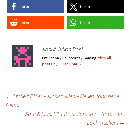
teilen
teilen
teilen
teilen
About Julian Pohl
Emulation / Ballsports / Gaming
View all
posts by Julian Pohl
→
Post
←
Stoked Rider – Alaska Alien – Neues Jahr, neue
Demo
navigation
Sam & Max: Situation: Comedy – Testet eure
Lachmuskeln
→