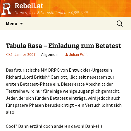
Rebell.at
Games, Tech & Nerdstuff mit nur 0,9% Fett!
Skip
Suchen
Menu
to
nach:
content
Tabula Rasa – Einladung zum Betatest
5. Jänner 2007
Allgemein
Julian Pohl
Das futuristische MMORPG von Entwickler-Urgestein
Richard „Lord British“ Garriott, lädt seit neuestem zur
ersten Betatest-Phase ein. Dieser erste Abschnitt der
Testreihe wird nur für einige wenige zugänglich gemacht.
Jeder, der sich für den Betatest einträgt, wird jedoch auch
für spätere Phasen berücksichtigt – ein Versuch lohnt sich
also!
Cool? Dann erzähl doch anderen davon! Danke! :)