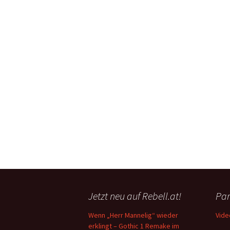
Jetzt neu auf Rebell.at!
Par
Wenn „Herr Mannelig“ wieder
Vide
erklingt – Gothic 1 Remake im