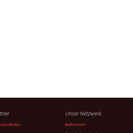
tner
Unser Netzwerk
ospielkultur
Ballverliebt