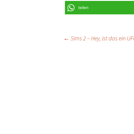
teilen
Post
←
Sims 2 – Hey, ist das ein U
navigation