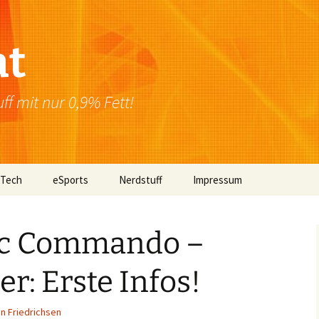
at
f mit nur 0,9% Fett!
 Tech
eSports
Nerdstuff
Impressum
Windows
Newsletter
Datenschutzerklärung
ic Commando –
Mac OS
er: Erste Infos!
Linux
Browser
n Friedrichsen