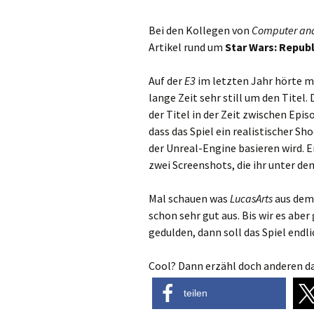
Bei den Kollegen von
Computer an
Artikel rund um
Star Wars: Repu
Auf der
E3
im letzten Jahr hörte m
lange Zeit sehr still um den Titel.
der Titel in der Zeit zwischen Epi
dass das Spiel ein realistischer Sho
der Unreal-Engine basieren wird. 
zwei Screenshots, die ihr unter dem
Mal schauen was
LucasArts
aus dem 
schon sehr gut aus. Bis wir es abe
gedulden, dann soll das Spiel endli
Cool? Dann erzähl doch anderen da
teilen