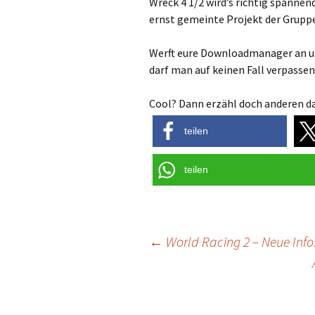
Wreck 4 1/2 wird’s richtig spanne
ernst gemeinte Projekt der Gruppe
Werft eure Downloadmanager an und
darf man auf keinen Fall verpassen
Cool? Dann erzähl doch anderen da
teilen
teilen
Post
←
World Racing 2 – Neue In
navigation