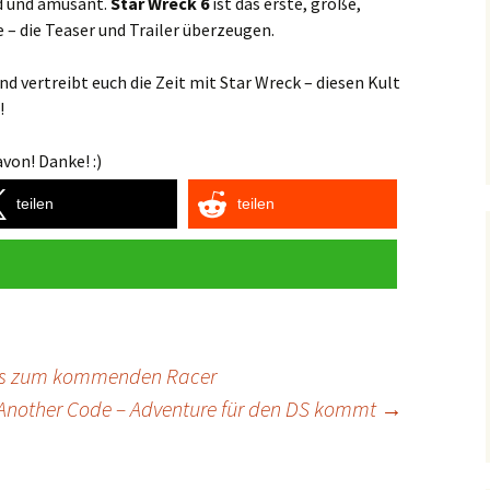
nd und amüsant.
Star Wreck 6
ist das erste, große,
 – die Teaser und Trailer überzeugen.
 vertreibt euch die Zeit mit Star Wreck – diesen Kult
!
von! Danke! :)
teilen
teilen
fos zum kommenden Racer
Another Code – Adventure für den DS kommt
→