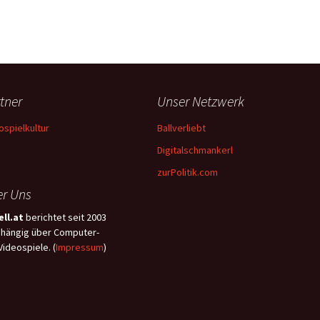
tner
Unser Netzwerk
ospielkultur
Ballverliebt
Digitalschmankerl
zurPolitik.com
r Uns
ll.at
berichtet seit 2003
hängig über Computer-
Videospiele. (
Impressum
)