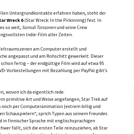
ellen Untergrundkontakte erfahren haben, steht der
tar Wreck 6
(Star Wreck: In the Pirkinning) fest. In
es so weit,
Samuli Torssonen
und seine Crew
ngsvollsten Indie-Film aller Zeiten.
 Weltraumszenen am Computer erstellt und
sche angepasst und am Rohschitt gewerkelt. Dieser
schon fertig – der endgültige Film wird auf etwa 95
DVD-Vorbestellungen mit Bezahlung per PayPal gibt’s
en, wovon ich da eigentlich rede:
em primitive Art und Weise angefangen, Star Trek auf
n noch per Computeranimation (extrem billig und
ten Schauspielern“, sprich Typen aus seinem Freundes
d in finnischer Sprache mit englischsprachigen
wer fällt, sich die ersten Teile reinzuziehen, ab Star