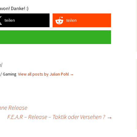
von! Danke! :)
teilen
teilen
l
s / Gaming
View all posts by Julian Pohl
→
hne Release
F.E.A.R – Release – Taktik oder Versehen ?
→