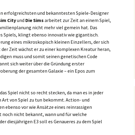
en erfolgreichsten und bekanntesten Spiele-Designer
Sim City
und
Die Sims
arbeitet zur Zeit an einem Spiel,
Familienplanung nicht mehr viel gemein hat. Das
des Spiels, klingt ebenso innovativ wie gigantisch.
ng eines mikroskopisch kleinen Einzellers, der sich
 der Zeit wächst er zu einer komplexen Kreatur heran,
eidigen muss und somit seinen genetischen Code
annt sich weiter über die Gründung erster
oberung der gesamten Galaxie – ein Epos zum
das Spiel nicht so recht stecken, da man es in jeder
 Art von Spiel zu tun bekommt. Action- und
 ebenso vor wie Ansätze eines reinrassigen
st noch nicht bekannt, wann und für welche
 der diesjährigen E3 soll es Genaueres zu dem Spiel