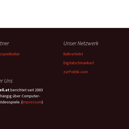
tner
Unser Netzwerk
ospielkultur
Ballverliebt
Digitalschmankerl
zurPolitik.com
r Uns
ll.at
berichtet seit 2003
hängig über Computer-
Videospiele. (
Impressum
)