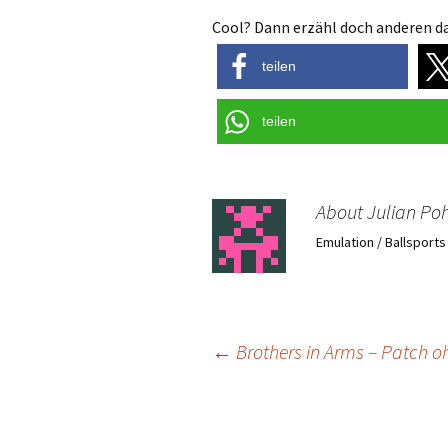
Cool? Dann erzähl doch anderen da
teilen
teilen
About Julian Poh
Emulation / Ballsport
Post
←
Brothers in Arms – Patch o
navigation