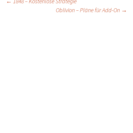
Post
←
1848 – Kostenlose Strategie
Oblivion – Pläne für Add-On
→
navigation