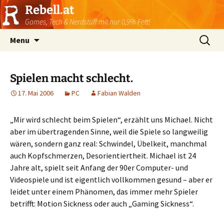
Rebell.at
Games, Tech & Nerdstuff mit nur 0,9% Fett!
Skip
Suchen
Menu
to
nach:
content
Spielen macht schlecht.
17. Mai 2006
PC
Fabian Walden
„Mir wird schlecht beim Spielen“, erzählt uns Michael. Nicht
aber im übertragenden Sinne, weil die Spiele so langweilig
wären, sondern ganz real: Schwindel, Übelkeit, manchmal
auch Kopfschmerzen, Desorientiertheit. Michael ist 24
Jahre alt, spielt seit Anfang der 90er Computer- und
Videospiele und ist eigentlich vollkommen gesund – aber er
leidet unter einem Phänomen, das immer mehr Spieler
betrifft: Motion Sickness oder auch „Gaming Sickness“.