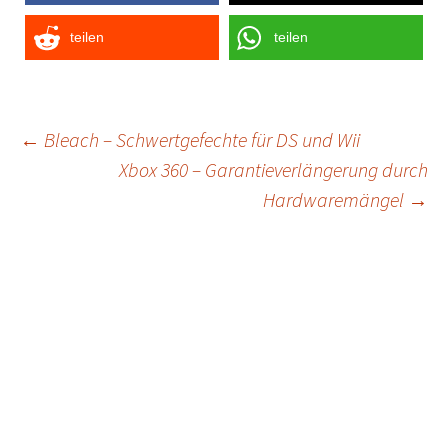
teilen
teilen
Post
←
Bleach – Schwertgefechte für DS und Wii
Xbox 360 – Garantieverlängerung durch
navigation
Hardwaremängel
→