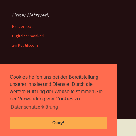
Unser Netzwerk
Ballverliebt
Digitalschmankerl
zurPolitik.com
Über Uns
Cookies helfen uns bei der Bereitstellung
Rebell.at
berichtet seit 2003
unserer Inhalte und Dienste. Durch die
unabhängig über Computer-
weitere Nutzung der Webseite stimmen Sie
und Videospiele. (
Impressum
)
der Verwendung von Cookies zu.
Datenschutzerklärung
Okay!
Proudly powered by WordPress