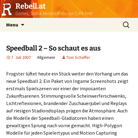
Rebell.at
Games, Tech & Nerdstuff mit nur 0,9% Fett!
Skip
Suchen
Menu
to
nach:
content
Speedball 2 – So schaut es aus
7. Juli 2007
Allgemein
Tom Schaffer
Frogster lüftet heute ein Stück weiter den Vorhang um das
neue Speedball 2. Ein Paket von Ingame Screenshots zeigt
erstmals Spielszenen vor einer der imposanten
Zukunftsarenen. Stimmungsvolle Scheinwerferschwenks,
Lichtreflexionen, brandender Zuschauerjubel und Replays
auf riesigen Stadiondisplays prägen die Atmosphäre. Auch
die Modelle der Speedball-Gladiatoren haben einen
gewaltigen Sprung nach vorne gemacht. High-Polygon
Modelle für jeden Spielertypus und Motion Capturing