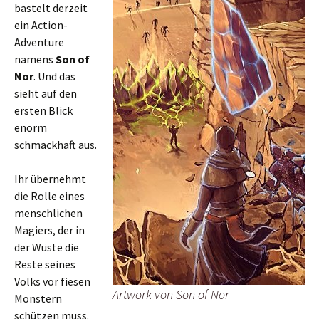
bastelt derzeit
ein Action-
Adventure
namens
Son of
Nor
. Und das
sieht auf den
ersten Blick
enorm
schmackhaft aus.
Ihr übernehmt
die Rolle eines
menschlichen
Magiers, der in
der Wüste die
Reste seines
Volks vor fiesen
Artwork von Son of Nor
Monstern
schützen muss.