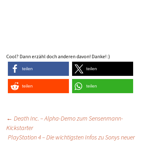
Cool? Dann erzähl doch anderen davon! Danke! :)
teilen
teilen
teilen
teilen
Post
←
Death Inc. – Alpha-Demo zum Sensenmann-
Kickstarter
navigation
PlayStation 4 – Die wichtigsten Infos zu Sonys neuer