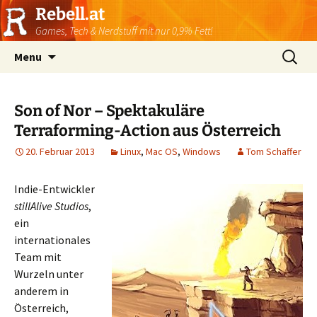
Rebell.at
Games, Tech & Nerdstuff mit nur 0,9% Fett!
Skip
Suchen
Menu
to
nach:
content
Son of Nor – Spektakuläre
Terraforming-Action aus Österreich
20. Februar 2013
Linux
,
Mac OS
,
Windows
Tom Schaffer
Indie-Entwickler
stillAlive Studios
,
ein
internationales
Team mit
Wurzeln unter
anderem in
Österreich,