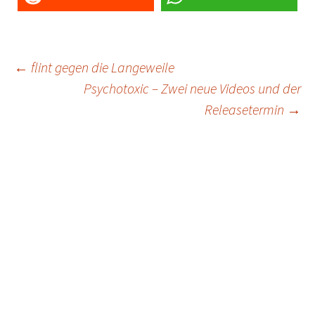
Post
←
flint gegen die Langeweile
Psychotoxic – Zwei neue Videos und der
navigation
Releasetermin
→