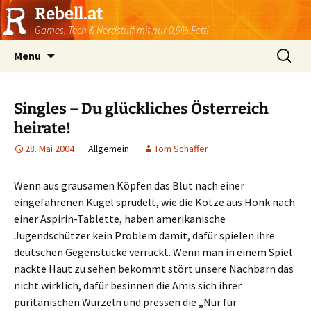
Rebell.at
Games, Tech & Nerdstuff mit nur 0,9% Fett!
Skip
Suchen
Menu
to
nach:
content
Singles – Du glückliches Österreich
heirate!
28. Mai 2004
Allgemein
Tom Schaffer
Wenn aus grausamen Köpfen das Blut nach einer
eingefahrenen Kugel sprudelt, wie die Kotze aus Honk nach
einer Aspirin-Tablette, haben amerikanische
Jugendschützer kein Problem damit, dafür spielen ihre
deutschen Gegenstücke verrückt. Wenn man in einem Spiel
nackte Haut zu sehen bekommt stört unsere Nachbarn das
nicht wirklich, dafür besinnen die Amis sich ihrer
puritanischen Wurzeln und pressen die „Nur für