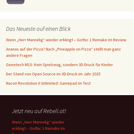
Das Neueste auf einen Blick
Wenn „Herr Mannelig“ wieder erklingt – Gothic 1 Remake im Review
Ananas auf der Pizza? Nach „Pineapple on Pizza“ stellt man ganz
andere Fragen
Geeetech M1S: Kein Spielzeug, sondern 3D-Druck für Kinder
Der Stand von Open Source im 3D-Druck im Jahr 2025
Nacon Revolution X Unlimited: Gamepad im Test
Jetzt neu auf Rebell.at!
Wenn „Herr Mannelig“ wieder
erklingt – Gothic 1 Remake im