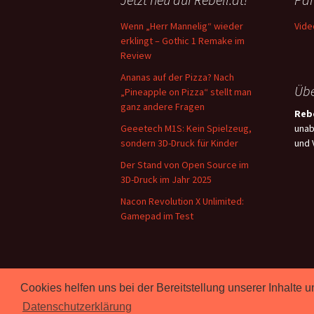
Wenn „Herr Mannelig“ wieder
Vide
erklingt – Gothic 1 Remake im
Review
Ananas auf der Pizza? Nach
Übe
„Pineapple on Pizza“ stellt man
ganz andere Fragen
Rebe
Geeetech M1S: Kein Spielzeug,
unab
sondern 3D-Druck für Kinder
und 
Der Stand von Open Source im
3D-Druck im Jahr 2025
Nacon Revolution X Unlimited:
Gamepad im Test
Cookies helfen uns bei der Bereitstellung unserer Inhalt
Proudly powered by WordPress
Datenschutzerklärung