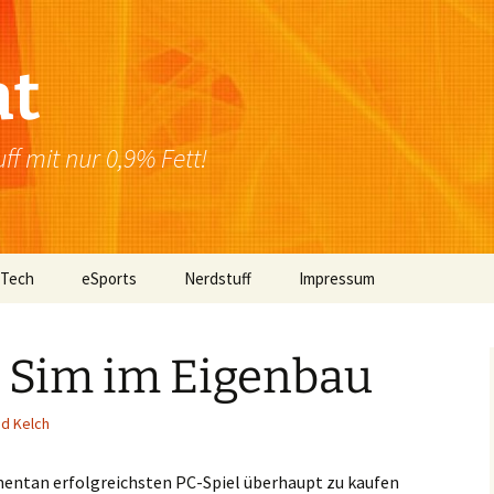
at
f mit nur 0,9% Fett!
 Tech
eSports
Nerdstuff
Impressum
Windows
Newsletter
Datenschutzerklärung
n Sim im Eigenbau
Mac OS
d Kelch
Linux
Browser
entan erfolgreichsten PC-Spiel überhaupt zu kaufen