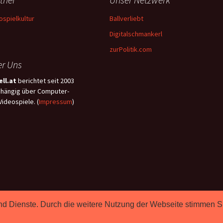
ospielkultur
Ballverliebt
Digitalschmankerl
zurPolitik.com
r Uns
ll.at
berichtet seit 2003
hängig über Computer-
Videospiele. (
Impressum
)
e und Dienste. Durch die weitere Nutzung der Webseite stimmen