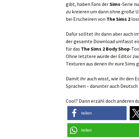
gibt, haben Fans der
Sims
-Serie n
zu kreieren um dann ohne große 
bei Erscheinen von
The Sims 2
los
Dafür solltet ihr dann aber auch i
der gesamte Download umfasst ein
für das
The Sims 2 Body Shop
-Too
Ohne letztere würde der Editor zwa
Texturen aus denen ihr eure Sims 
Damit ihr auch wisst, wie ihr den E
Sprachen – darunter auch Deutsch 
Cool? Dann erzähl doch anderen da
teilen
teilen