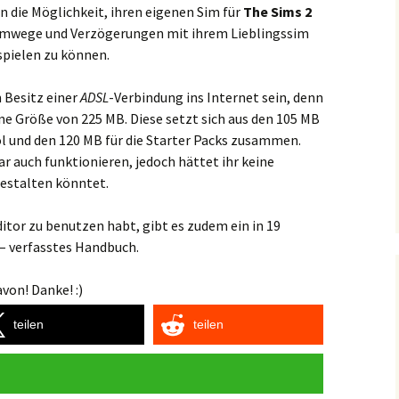
un die Möglichkeit, ihren eigenen Sim für
The Sims 2
Umwege und Verzögerungen mit ihrem Lieblingssim
spielen zu können.
m Besitz einer
ADSL
-Verbindung ins Internet sein, denn
e Größe von 225 MB. Diese setzt sich aus den 105 MB
l und den 120 MB für die Starter Packs zusammen.
r auch funktionieren, jedoch hättet ihr keine
gestalten könntet.
ditor zu benutzen habt, gibt es zudem ein in 19
– verfasstes Handbuch.
von! Danke! :)
teilen
teilen