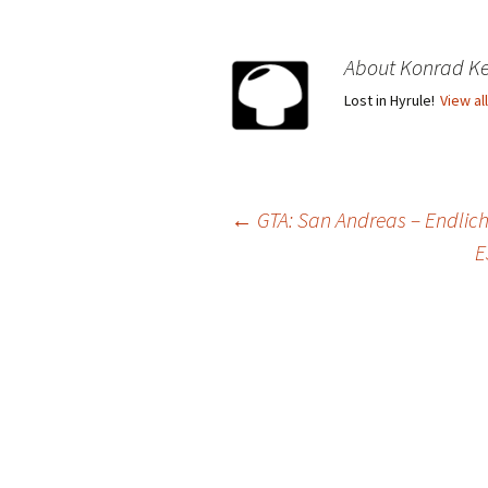
About Konrad Ke
Lost in Hyrule!
View al
Post
←
GTA: San Andreas – Endlich:
E
navigation