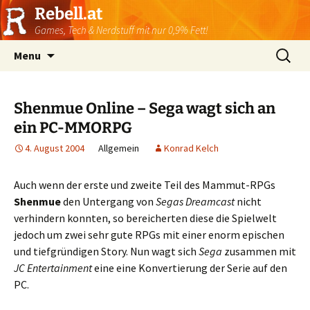
Rebell.at
Games, Tech & Nerdstuff mit nur 0,9% Fett!
Skip
Suchen
Menu
to
nach:
content
Shenmue Online – Sega wagt sich an
ein PC-MMORPG
4. August 2004
Allgemein
Konrad Kelch
Auch wenn der erste und zweite Teil des Mammut-RPGs
Shenmue
den Untergang von
Segas
Dreamcast
nicht
verhindern konnten, so bereicherten diese die Spielwelt
jedoch um zwei sehr gute RPGs mit einer enorm epischen
und tiefgründigen Story. Nun wagt sich
Sega
zusammen mit
JC Entertainment
eine eine Konvertierung der Serie auf den
PC.