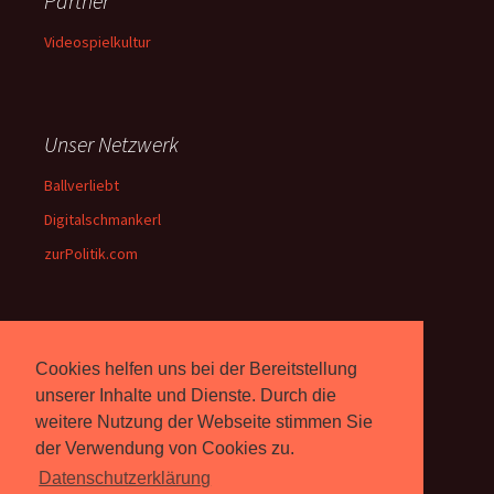
Partner
Videospielkultur
Unser Netzwerk
Ballverliebt
Digitalschmankerl
zurPolitik.com
Über Uns
Cookies helfen uns bei der Bereitstellung
Rebell.at
berichtet seit 2003
unserer Inhalte und Dienste. Durch die
unabhängig über Computer-
weitere Nutzung der Webseite stimmen Sie
und Videospiele. (
Impressum
)
der Verwendung von Cookies zu.
Datenschutzerklärung