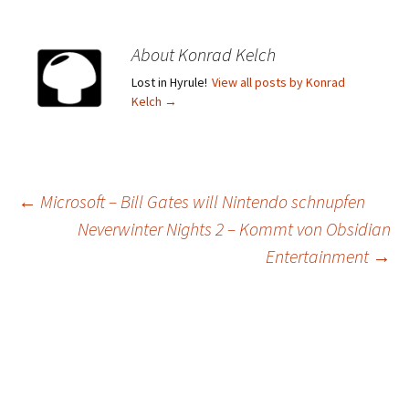
About Konrad Kelch
Lost in Hyrule!
View all posts by Konrad
Kelch
→
Post
←
Microsoft – Bill Gates will Nintendo schnupfen
Neverwinter Nights 2 – Kommt von Obsidian
navigation
Entertainment
→