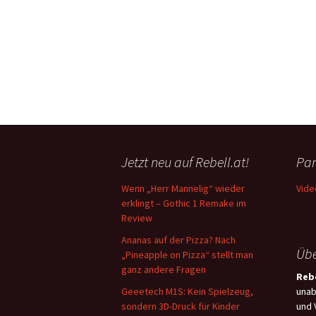
Jetzt neu auf Rebell.at!
Par
Wenn „Herr Mannelig“ wieder
Vide
erklingt – Gothic 1 Remake im
Review
Ananas auf der Pizza? Nach
Übe
„Pineapple on Pizza“ stellt man
ganz andere Fragen
Rebe
Geeetech M1S: Kein Spielzeug,
unab
sondern 3D-Druck für Kinder
und 