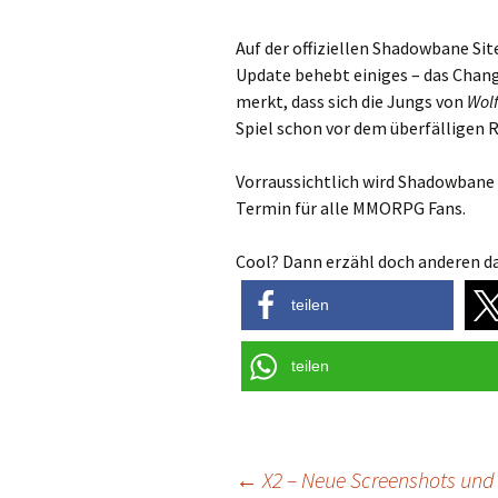
Auf der offiziellen Shadowbane Sit
Update behebt einiges – das Chang
merkt, dass sich die Jungs von
Wol
Spiel schon vor dem überfälligen 
Vorraussichtlich wird Shadowbane 
Termin für alle MMORPG Fans.
Cool? Dann erzähl doch anderen da
teilen
teilen
Post
←
X2 – Neue Screenshots und 