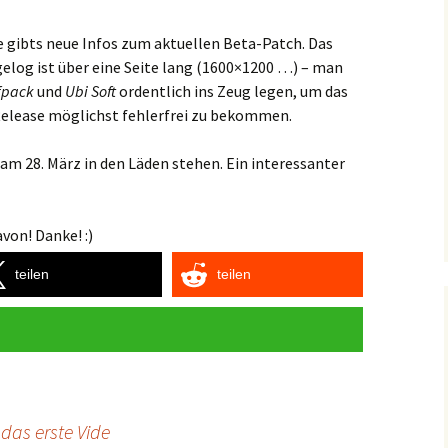
e gibts neue Infos zum aktuellen Beta-Patch. Das
elog ist über eine Seite lang (1600×1200 …) – man
fpack
und
Ubi Soft
ordentlich ins Zeug legen, um das
Release möglichst fehlerfrei zu bekommen.
am 28. März in den Läden stehen. Ein interessanter
von! Danke! :)
teilen
teilen
das erste Vide