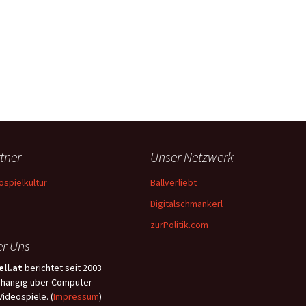
tner
Unser Netzwerk
ospielkultur
Ballverliebt
Digitalschmankerl
zurPolitik.com
r Uns
ll.at
berichtet seit 2003
hängig über Computer-
Videospiele. (
Impressum
)