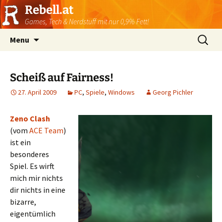
Rebell.at
Games, Tech & Nerdstuff mit nur 0,9% Fett!
Skip
Suchen
Menu
to
nach:
content
Scheiß auf Fairness!
27. April 2009
PC
,
Spiele
,
Windows
Georg Pichler
Zeno Clash
(vom
ACE Team
)
ist ein
besonderes
Spiel. Es wirft
mich mir nichts
dir nichts in eine
bizarre,
eigentümlich