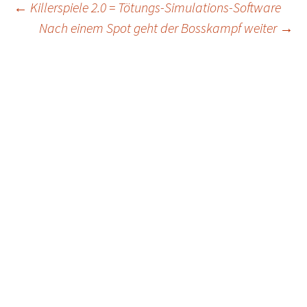
Post
←
Killerspiele 2.0 = Tötungs-Simulations-Software
Nach einem Spot geht der Bosskampf weiter
→
navigation