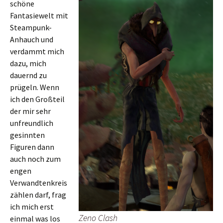
schöne
Fantasiewelt mit
Steampunk-
Anhauch und
verdammt mich
dazu, mich
dauernd zu
prügeln. Wenn
ich den Großteil
der mir sehr
unfreundlich
gesinnten
Figuren dann
auch noch zum
engen
Verwandtenkreis
zählen darf, frag
ich mich erst
Zeno Clash
einmal was los