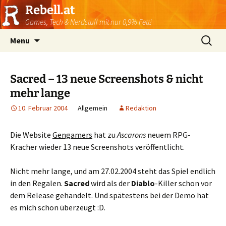
Rebell.at
Games, Tech & Nerdstuff mit nur 0,9% Fett!
Skip
Suchen
Menu
to
nach:
content
Sacred – 13 neue Screenshots & nicht
mehr lange
10. Februar 2004
Allgemein
Redaktion
Die Website
Gengamers
hat zu
Ascarons
neuem RPG-
Kracher wieder 13 neue Screenshots veröffentlicht.
Nicht mehr lange, und am 27.02.2004 steht das Spiel endlich
in den Regalen.
Sacred
wird als der
Diablo
-Killer schon vor
dem Release gehandelt. Und spätestens bei der Demo hat
es mich schon überzeugt :D.