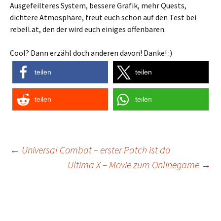
Ausgefeilteres System, bessere Grafik, mehr Quests,
dichtere Atmosphäre, freut euch schon auf den Test bei
rebell.at, den der wird euch einiges offenbaren.
Cool? Dann erzähl doch anderen davon! Danke! :)
teilen
teilen
teilen
teilen
Post
←
Universal Combat – erster Patch ist da
Ultima X – Movie zum Onlinegame
→
navigation