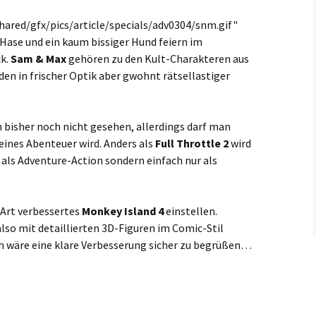
shared/gfx/pics/article/specials/adv0304/snm.gif"
 Hase und ein kaum bissiger Hund feiern im
k.
Sam & Max
gehören zu den Kult-Charakteren aus
en in frischer Optik aber gwohnt rätsellastiger
n bisher noch nicht gesehen, allerdings darf man
eines Abenteuer wird. Anders als
Full Throttle 2
wird
t als Adventure-Action sondern einfach nur als
 Art verbessertes
Monkey Island 4
einstellen.
so mit detaillierten 3D-Figuren im Comic-Stil
h wäre eine klare Verbesserung sicher zu begrüßen…