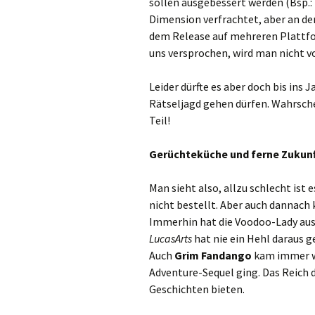
sollen ausgebessert werden (Bsp.: 
Dimension verfrachtet, aber an de
dem Release auf mehreren Plattfo
uns versprochen, wird man nicht vo
Leider dürfte es aber doch bis ins J
Rätseljagd gehen dürfen. Wahrsche
Teil!
Gerüchteküche und ferne Zukunf
Man sieht also, allzu schlecht is
nicht bestellt. Aber auch dannach 
Immerhin hat die Voodoo-Lady au
LucasArts
hat nie ein Hehl daraus g
Auch
Grim Fandango
kam immer wi
Adventure-Sequel ging. Das Reich 
Geschichten bieten.