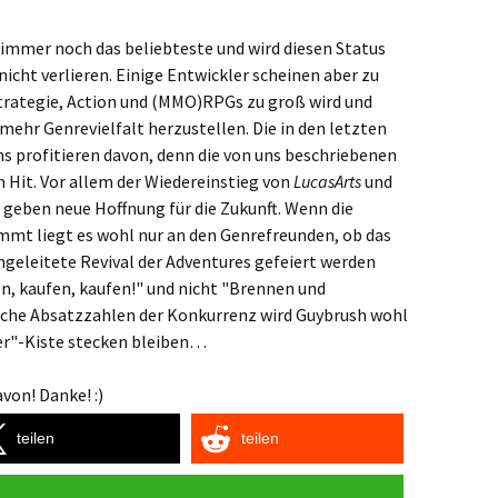
t immer noch das beliebteste und wird diesen Status
icht verlieren. Einige Entwickler scheinen aber zu
trategie, Action und (MMO)RPGs zu groß wird und
mehr Genrevielfalt herzustellen. Die in den letzten
s profitieren davon, denn die von uns beschriebenen
 Hit. Vor allem der Wiedereinstieg von
LucasArts
und
geben neue Hoffnung für die Zukunft. Wenn die
mmt liegt es wohl nur an den Genrefreunden, ob das
ngeleitete Revival der Adventures gefeiert werden
en, kaufen, kaufen!" und nicht "Brennen und
iche Absatzzahlen der Konkurrenz wird Guybrush wohl
er"-Kiste stecken bleiben…
von! Danke! :)
teilen
teilen