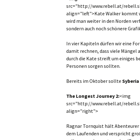
src="http://www.rebell.at/rebell.s
align="left">Kate Walker kommt w
wird man weiter in den Norden ver
sondern auch noch schönere Grafik
In vier Kapiteln dürfen wir eine F
damit rechnen, dass viele Mängel 
durch die Kate streift um einiges
Personen sorgen sollten.
Bereits im Oktober sollte
Syberia
The Longest Journey 2:
<img
src="http://www.rebell.at/rebell.s
align="right">
Ragnar Tornquist hält Abenteurer
dem Laufenden und verspricht gro