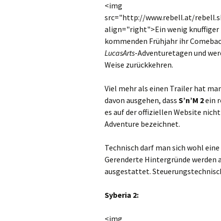
<img
src="http://www.rebell.at/rebell.
align="right">Ein wenig knuffiger
kommenden Frühjahr ihr Comebac
LucasArts
-Adventuretagen und werd
Weise zurückkehren.
Viel mehr als einen Trailer hat ma
davon ausgehen, dass
S’n’M 2
ein r
es auf der offiziellen Website nich
Adventure bezeichnet.
Technisch darf man sich wohl eine
Gerenderte Hintergründe werden al
ausgestattet. Steuerungstechnisc
Syberia 2:
<img