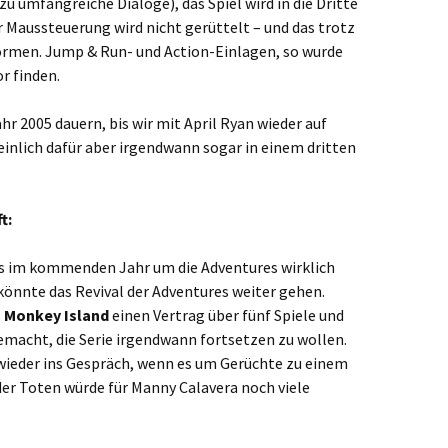
zu umfangreiche Dialoge), das Spiel wird in die Dritte
r Maussteuerung wird nicht gerüttelt – und das trotz
rmen. Jump & Run- und Action-Einlagen, so wurde
r finden.
ahr 2005 dauern, bis wir mit April Ryan wieder auf
inlich dafür aber irgendwann sogar in einem dritten
t:
t es im kommenden Jahr um die Adventures wirklich
könnte das Revival der Adventures weiter gehen.
s
Monkey Island
einen Vertrag über fünf Spiele und
emacht, die Serie irgendwann fortsetzen zu wollen.
eder ins Gespräch, wenn es um Gerüchte zu einem
der Toten würde für Manny Calavera noch viele