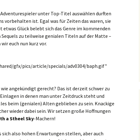
s Adventurespieler unter Top-Titel auswählen durften
s vorbehalten ist. Egal was für Zeiten das waren, sie
 Mit etwas Glück belebt sich das Genre im kommenden
Sequels zu teilweise genialen Titeln auf der Matte –
 wir euch nun kurz vor.
shared/gfx/pics/article/specials/adv0304/baph.gif"
e angekündigt gerecht? Das ist derzeit schwer zu
 Einlagen in denen man unter Zeitdruck steht und
lles beim (genialen) Alten geblieben zu sein. Knackige
cher wieder dabei sein. Wir setzen große Hoffnungen
th a Stheel Sky
-Machern!
 sich also hohen Erwartungen stellen, aber auch