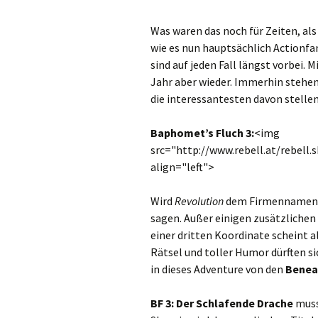
Was waren das noch für Zeiten, al
wie es nun hauptsächlich Actionfan
sind auf jeden Fall längst vorbei.
Jahr aber wieder. Immerhin stehen 
die interessantesten davon stellen
Baphomet’s Fluch 3:
<img
src="http://www.rebell.at/rebell.
align="left">
Wird
Revolution
dem Firmennamen wi
sagen. Außer einigen zusätzlichen
einer dritten Koordinate scheint a
Rätsel und toller Humor dürften si
in dieses Adventure von den
Benea
BF 3: Der Schlafende Drache
muss