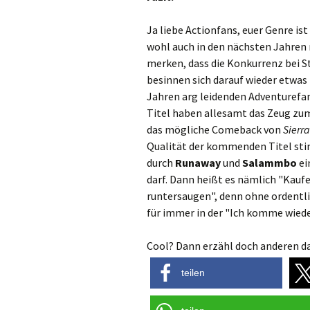
Ja liebe Actionfans, euer Genre is
wohl auch in den nächsten Jahren n
merken, dass die Konkurrenz bei S
besinnen sich darauf wieder etwas 
Jahren arg leidenden Adventurefan
Titel haben allesamt das Zeug zum
das mögliche Comeback von
Sierra
Qualität der kommenden Titel sti
durch
Runaway
und
Salammbo
ei
darf. Dann heißt es nämlich "Kauf
runtersaugen", denn ohne ordentl
für immer in der "Ich komme wied
Cool? Dann erzähl doch anderen da
teilen