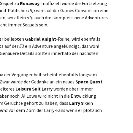
s Sequel zu
Runaway
. Inoffiziell wurde die Fortsetzung
and-Publisher
dtp
wird auf der Games Convention eine
en, wo allein
dtp
auch drei komplett neue Adventures
icht immer Sequels sein.
er beliebten
Gabriel Knight
-Reihe, wird ebenfalls
ts auf der
E3
ein Adventure angekündigt, das wohl
 Genauere Details sollten innerhalb der nächsten
ma der Vergangenheit scheint ebenfalls langsam
. Zwar wurde der Gedanke an ein neues
Space Quest
weiteres
Leisure Suit Larry
werden aber immer
aber noch: Al Lowe wird nicht in die Entwicklung
m Gerüchte gehört zu haben, dass
Larry 8
kein
erra
vor dem Zorn der Larry-Fans wenn er plötzlich