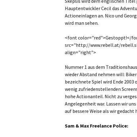
Skepsis wird dem englischen Tite
Hauptentwickler Cecil das Adventu
Actioneinlagen an. Nico und Geor
wird man sehen.
<font color="red">Gestoppt!</fo
src="http://www.rebell.at/rebell.s
align="right">
Nummer 1 aus dem Traditionshau
wieder Abstand nehmen will: Biker
bezeichnete Spiel wird Ende 2003 
wenig zufriedenstellenden Screen
hohe Actionanteil. Nicht zu vergess
Angelegenheit war. Lassen wir uns
auf bessere Weise als wir gedacht
Sam & Max Freelance Police: