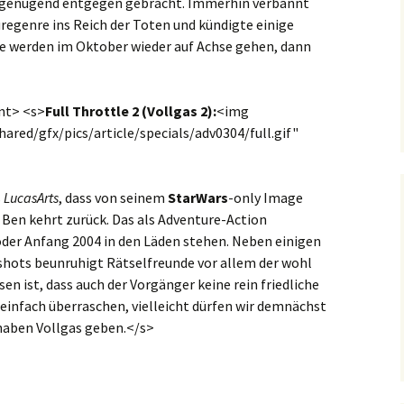
l genügend entgegen gebracht. Immerhin verbannt
regenre ins Reich der Toten und kündigte einige
ge werden im Oktober wieder auf Achse gehen, dann
nt> <s>
Full Throttle 2 (Vollgas 2):
<img
hared/gfx/pics/article/specials/adv0304/full.gif"
s
LucasArts
, dass von seinem
StarWars
-only Image
 Ben kehrt zurück. Das als Adventure-Action
oder Anfang 2004 in den Läden stehen. Neben einigen
shots beunruhigt Rätselfreunde vor allem der wohl
en ist, dass auch der Vorgänger keine rein friedliche
 einfach überraschen, vielleicht dürfen wir demnächst
 haben Vollgas geben.</s>