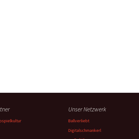
tner
Unser Netzwerk
ospielkultur
Ballverliebt
Digitalschmankerl