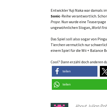
Entwickler Yuji Naka war damals im
Sonic
-Reihe verantwortlich. Schon
Prope
. Nun wurde eine Teaserpage 
ungewöhnlichen Slogan
„World fir
Das Spiel soll also sogar von Ping
Tierchen vermutlich nur schwerlic
einem Spiel für die Wii + Balance B
Cool? Dann erzähl doch anderen da
teilen
teilen
About Julian Poh