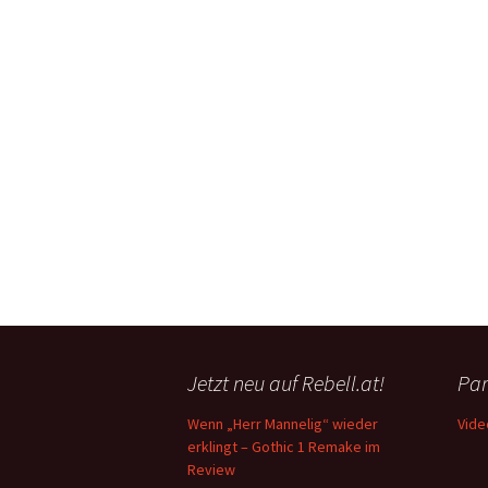
Jetzt neu auf Rebell.at!
Par
Wenn „Herr Mannelig“ wieder
Vide
erklingt – Gothic 1 Remake im
Review