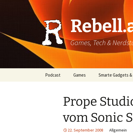
Rebell.
Games, Tech & Nerdstuf
Skip
Podcast
Games
Smarte Gadgets &
to
content
Super einfach: So hört
PC
man Podcasts!
Prope Studi
Xbox
vom Sonic 
PlayStation
Mobile
22. September 2008
Allgemein