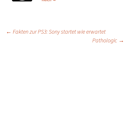
Post
←
Fakten zur PS3: Sony startet wie erwartet
Pathologic
→
navigation