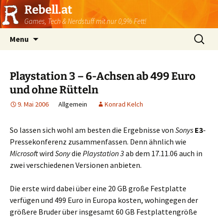
Rebell.at
Games, Tech & Nerdstuff mit nur 0,9% Fett!
Skip
Suchen
Menu
to
nach:
content
Playstation 3 – 6-Achsen ab 499 Euro
und ohne Rütteln
9. Mai 2006
Allgemein
Konrad Kelch
So lassen sich wohl am besten die Ergebnisse von
Sonys
E3
-
Pressekonferenz zusammenfassen. Denn ähnlich wie
Microsoft
wird
Sony
die
Playstation 3
ab dem 17.11.06 auch in
zwei verschiedenen Versionen anbieten.
Die erste wird dabei über eine 20 GB große Festplatte
verfügen und 499 Euro in Europa kosten, wohingegen der
größere Bruder über insgesamt 60 GB Festplattengröße