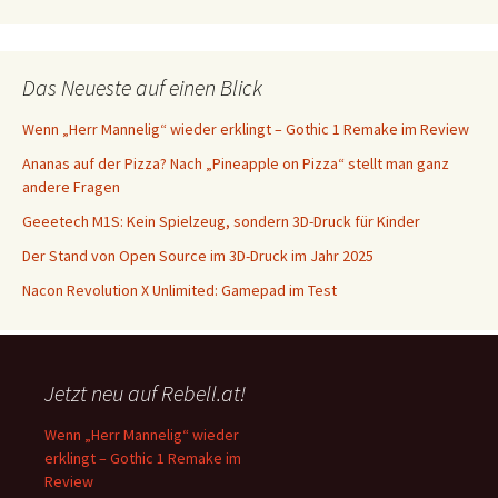
Das Neueste auf einen Blick
Wenn „Herr Mannelig“ wieder erklingt – Gothic 1 Remake im Review
Ananas auf der Pizza? Nach „Pineapple on Pizza“ stellt man ganz
andere Fragen
Geeetech M1S: Kein Spielzeug, sondern 3D-Druck für Kinder
Der Stand von Open Source im 3D-Druck im Jahr 2025
Nacon Revolution X Unlimited: Gamepad im Test
Jetzt neu auf Rebell.at!
Wenn „Herr Mannelig“ wieder
erklingt – Gothic 1 Remake im
Review