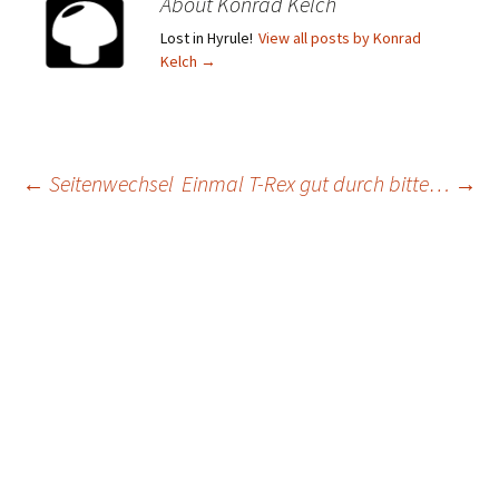
About Konrad Kelch
Lost in Hyrule!
View all posts by Konrad
Kelch
→
Post
←
Seitenwechsel
Einmal T-Rex gut durch bitte…
→
navigation