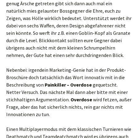
genug Ärsche getreten gibt sich dann auch mal ein
natürlich mies gelaunter Bossgegner die Ehre, euch zu
Zeigen, was Hölle wirklich bedeutet. Unterstützt werdet ihr
dabei von sechs Waffen, deren Design abgefahrener nicht
sein könnte. So werft ihr z.B. einen Goblin-Kopf als Granate
durch die Level. Blickkontakt sollten eure Gegner dabei
übrigens auch nicht mit dem kleinen Schrumpelhirn
nehmen, der Gute hat einen sehr durchdringenden Blick.
Nebenbei: irgendein Marketing-Genie hat in der Produkt-
Broschüre doch tatsächlich das Wort innovativ mit in die
Beschreibung von
Painkiller – Overdose
gequetscht.
Netter Versuch. Das nächste Mal dann aber bitte mit einer
stichhaltigen Argumentation.
Overdose
wird fetzen, außer
Frage, aber das hat sicherlich nichts, rein gar nichts mit
Innovationen zu tun.
Einen Multiplayermodus mit dem klassischen Turnieren wie
Deathmatch und Teamdeatchmatch wird es übrigens auch