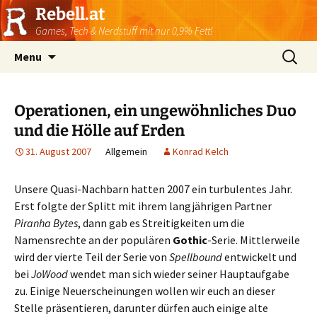
Rebell.at
Games, Tech & Nerdstuff mit nur 0,9% Fett!
Skip
Suchen
Menu
to
nach:
content
Operationen, ein ungewöhnliches Duo
und die Hölle auf Erden
31. August 2007
Allgemein
Konrad Kelch
Unsere Quasi-Nachbarn hatten 2007 ein turbulentes Jahr.
Erst folgte der Splitt mit ihrem langjährigen Partner
Piranha Bytes
, dann gab es Streitigkeiten um die
Namensrechte an der populären
Gothic
-Serie. Mittlerweile
wird der vierte Teil der Serie von
Spellbound
entwickelt und
bei
JoWood
wendet man sich wieder seiner Hauptaufgabe
zu. Einige Neuerscheinungen wollen wir euch an dieser
Stelle präsentieren, darunter dürfen auch einige alte