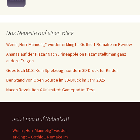
Das Neueste auf einen Blick
Wenn „Herr Mannelig“ wieder erklingt – Gothic 1 Remake im Review
Ananas auf der Pizza? Nach „Pineapple on Pizza“ stellt man ganz
andere Fragen
Geeetech M1S: Kein Spielzeug, sondern 3D-Druck für Kinder
Der Stand von Open Source im 3D-Druck im Jahr 2025
Nacon Revolution X Unlimited: Gamepad im Test
Jetzt neu auf Rebell.at!
Wenn „Herr Mannelig“ wieder
erklingt – Gothic 1 Remake im