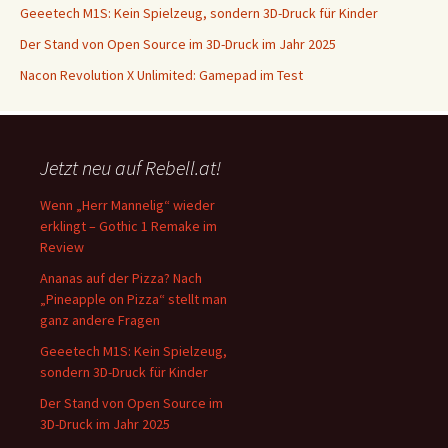
Geeetech M1S: Kein Spielzeug, sondern 3D-Druck für Kinder
Der Stand von Open Source im 3D-Druck im Jahr 2025
Nacon Revolution X Unlimited: Gamepad im Test
Jetzt neu auf Rebell.at!
Wenn „Herr Mannelig“ wieder
erklingt – Gothic 1 Remake im
Review
Ananas auf der Pizza? Nach
„Pineapple on Pizza“ stellt man
ganz andere Fragen
Geeetech M1S: Kein Spielzeug,
sondern 3D-Druck für Kinder
Der Stand von Open Source im
3D-Druck im Jahr 2025