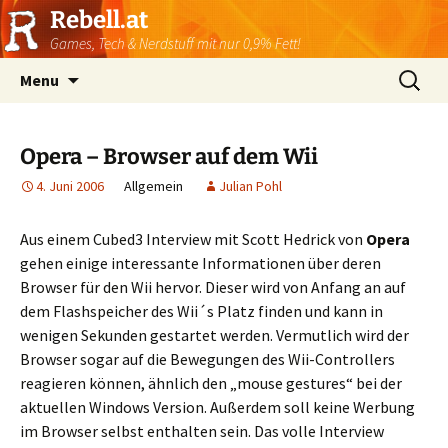
Rebell.at
Games, Tech & Nerdstuff mit nur 0,9% Fett!
Skip
Suchen
Menu
to
nach:
content
Opera – Browser auf dem Wii
4. Juni 2006
Allgemein
Julian Pohl
Aus einem Cubed3 Interview mit Scott Hedrick von
Opera
gehen einige interessante Informationen über deren
Browser für den Wii hervor. Dieser wird von Anfang an auf
dem Flashspeicher des Wii´s Platz finden und kann in
wenigen Sekunden gestartet werden. Vermutlich wird der
Browser sogar auf die Bewegungen des Wii-Controllers
reagieren können, ähnlich den „mouse gestures“ bei der
aktuellen Windows Version. Außerdem soll keine Werbung
im Browser selbst enthalten sein. Das volle Interview