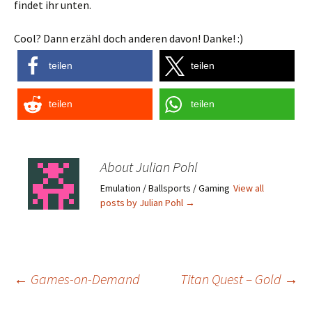
findet ihr unten.
Cool? Dann erzähl doch anderen davon! Danke! :)
teilen
teilen
teilen
teilen
About Julian Pohl
Emulation / Ballsports / Gaming
View all
posts by Julian Pohl
→
Post
←
Games-on-Demand
Titan Quest – Gold
→