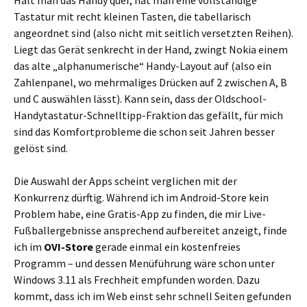
Hält man das Handy quer, hat man eine vollständige
Tastatur mit recht kleinen Tasten, die tabellarisch
angeordnet sind (also nicht mit seitlich versetzten Reihen).
Liegt das Gerät senkrecht in der Hand, zwingt Nokia einem
das alte „alphanumerische“ Handy-Layout auf (also ein
Zahlenpanel, wo mehrmaliges Drücken auf 2 zwischen A, B
und C auswählen lässt). Kann sein, dass der Oldschool-
Handytastatur-Schnelltipp-Fraktion das gefällt, für mich
sind das Komfortprobleme die schon seit Jahren besser
gelöst sind.
Die Auswahl der Apps scheint verglichen mit der
Konkurrenz dürftig. Während ich im Android-Store kein
Problem habe, eine Gratis-App zu finden, die mir Live-
Fußballergebnisse ansprechend aufbereitet anzeigt, finde
ich im
OVI-Store
gerade einmal ein kostenfreies
Programm – und dessen Menüführung wäre schon unter
Windows 3.11 als Frechheit empfunden worden. Dazu
kommt, dass ich im Web einst sehr schnell Seiten gefunden