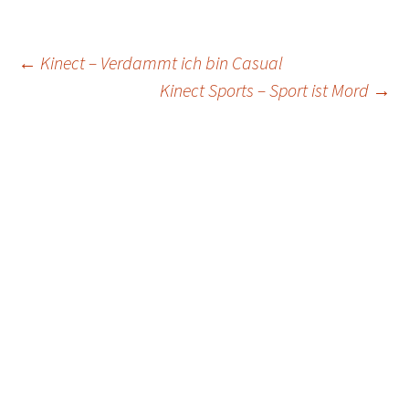
Post
←
Kinect – Verdammt ich bin Casual
Kinect Sports – Sport ist Mord
→
navigation