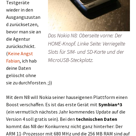
Testgeräte
wieder in den
Ausgangszustan
d zurücksetzen,
bevor man sie an
Das Nokia N8: Oberseite vorne: Der
die Agentur
HOME-Knopf. Linke Seite: Verriegelte
zurückschickt.
Slots für SIM- und SD-Karte und der
(
Keine Angst
MicroUSB-Steckplatz.
Fabian
, ich hab
deine Daten
gelöscht ohne
sie zu durchforsten. ;))
Mit dem N8 will Nokia seiner hauseigenen Plattform einen
Boost verschaffen. Es ist das erste Gerät mit
Symbian^3
(ein vermutlich nächstes Jahr kommendes Update auf die
Version 4 soll gratis sein). Bei den
technischen Daten
kommt das N8 der Konkurrenz nicht ganz hinterher: Der
ARM 11-Prozessor mit 680 MHz und die 256 MB RAM sind auf