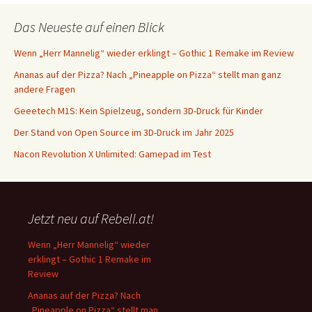
Das Neueste auf einen Blick
Wenn „Herr Mannelig“ wieder erklingt – Gothic 1 Remake im Review
Ananas auf der Pizza? Nach „Pineapple on Pizza“ stellt man ganz
andere Fragen
Geeetech M1S: Kein Spielzeug, sondern 3D-Druck für Kinder
Der Stand von Open Source im 3D-Druck im Jahr 2025
Nacon Revolution X Unlimited: Gamepad im Test
Jetzt neu auf Rebell.at!
Wenn „Herr Mannelig“ wieder
erklingt – Gothic 1 Remake im
Review
Ananas auf der Pizza? Nach
„Pineapple on Pizza“ stellt man