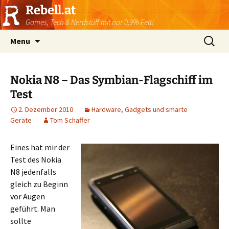
Rebell.at
Games, Tech & Nerdstuff mit nur 0,9% Fett!
Skip
Suchen
Menu
to
nach:
content
Nokia N8 – Das Symbian-Flagschiff im
Test
2. Dezember 2010
Hardware, Gadgets und smarte
Geräte
Tom Schaffer
Eines hat mir der
Test des Nokia
N8 jedenfalls
gleich zu Beginn
vor Augen
geführt. Man
sollte