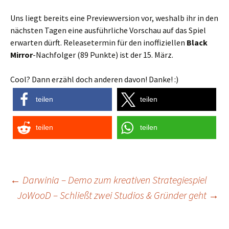
Uns liegt bereits eine Previewversion vor, weshalb ihr in den
nächsten Tagen eine ausführliche Vorschau auf das Spiel
erwarten dürft. Releasetermin für den inoffiziellen
Black
Mirror
-Nachfolger (89 Punkte) ist der 15. März.
Cool? Dann erzähl doch anderen davon! Danke! :)
teilen
teilen
teilen
teilen
Post
←
Darwinia – Demo zum kreativen Strategiespiel
JoWooD – Schließt zwei Studios & Gründer geht
→
navigation