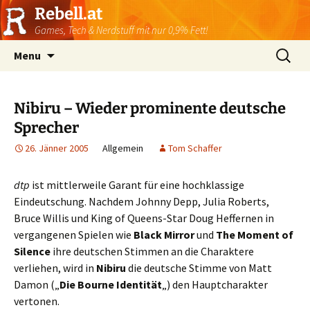
Rebell.at
Games, Tech & Nerdstuff mit nur 0,9% Fett!
Skip
Suchen
Menu
to
nach:
content
Nibiru – Wieder prominente deutsche
Sprecher
26. Jänner 2005
Allgemein
Tom Schaffer
dtp
ist mittlerweile Garant für eine hochklassige
Eindeutschung. Nachdem Johnny Depp, Julia Roberts,
Bruce Willis und King of Queens-Star Doug Heffernen in
vergangenen Spielen wie
Black Mirror
und
The Moment of
Silence
ihre deutschen Stimmen an die Charaktere
verliehen, wird in
Nibiru
die deutsche Stimme von Matt
Damon („
Die Bourne Identität
„) den Hauptcharakter
vertonen.