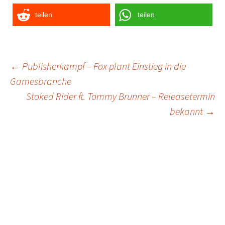
teilen
teilen
Post
←
Publisherkampf – Fox plant Einstieg in die
Gamesbranche
navigation
Stoked Rider ft. Tommy Brunner – Releasetermin
bekannt
→