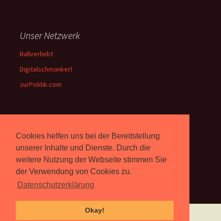
Unser Netzwerk
Ballverliebt
Digitalschmankerl
zurPolitik.com
Über Uns
Cookies helfen uns bei der Bereitstellung
Rebell.at
berichtet seit 2003
unserer Inhalte und Dienste. Durch die
unabhängig über Computer-
weitere Nutzung der Webseite stimmen Sie
und Videospiele. (
Impressum
)
der Verwendung von Cookies zu.
Datenschutzerklärung
Okay!