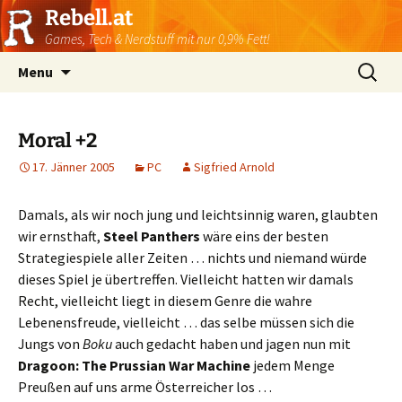
Rebell.at
Games, Tech & Nerdstuff mit nur 0,9% Fett!
Skip
Suchen
Menu
to
nach:
content
Moral +2
17. Jänner 2005
PC
Sigfried Arnold
Damals, als wir noch jung und leichtsinnig waren, glaubten
wir ernsthaft,
Steel Panthers
wäre eins der besten
Strategiespiele aller Zeiten … nichts und niemand würde
dieses Spiel je übertreffen. Vielleicht hatten wir damals
Recht, vielleicht liegt in diesem Genre die wahre
Lebenensfreude, vielleicht … das selbe müssen sich die
Jungs von
Boku
auch gedacht haben und jagen nun mit
Dragoon: The Prussian War Machine
jedem Menge
Preußen auf uns arme Österreicher los …