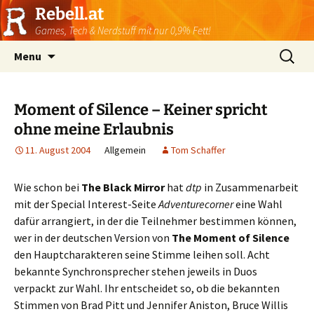
Rebell.at
Games, Tech & Nerdstuff mit nur 0,9% Fett!
Skip
Suchen
Menu
to
nach:
content
Moment of Silence – Keiner spricht
ohne meine Erlaubnis
11. August 2004
Allgemein
Tom Schaffer
Wie schon bei
The Black Mirror
hat
dtp
in Zusammenarbeit
mit der Special Interest-Seite
Adventurecorner
eine Wahl
dafür arrangiert, in der die Teilnehmer bestimmen können,
wer in der deutschen Version von
The Moment of Silence
den Hauptcharakteren seine Stimme leihen soll. Acht
bekannte Synchronsprecher stehen jeweils in Duos
verpackt zur Wahl. Ihr entscheidet so, ob die bekannten
Stimmen von Brad Pitt und Jennifer Aniston, Bruce Willis