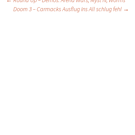
Post
Doom 3 – Carmacks Ausflug ins All schlug fehl
→
navigation