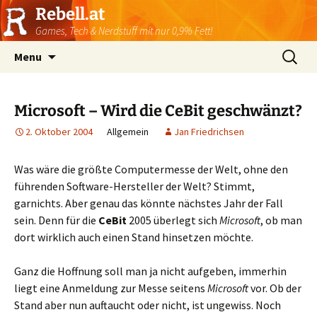
Rebell.at
Games, Tech & Nerdstuff mit nur 0,9% Fett!
Skip
Suchen
Menu
to
nach:
content
Microsoft – Wird die CeBit geschwänzt?
2. Oktober 2004
Allgemein
Jan Friedrichsen
Was wäre die größte Computermesse der Welt, ohne den
führenden Software-Hersteller der Welt? Stimmt,
garnichts. Aber genau das könnte nächstes Jahr der Fall
sein. Denn für die
CeBit
2005 überlegt sich
Microsoft
, ob man
dort wirklich auch einen Stand hinsetzen möchte.
Ganz die Hoffnung soll man ja nicht aufgeben, immerhin
liegt eine Anmeldung zur Messe seitens
Microsoft
vor. Ob der
Stand aber nun auftaucht oder nicht, ist ungewiss. Noch