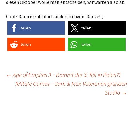
diesen Oktober wolle man entscheiden, wir warten also ab.
Cool? Dann erzähl doch anderen davon! Danke! :)
teilen
teilen
teilen
teilen
Post
←
Age of Empires 3 – Kommt der 3. Teil in Polen??
Telltale Games – Sam & Max-Veteranen gründen
navigation
Studio
→