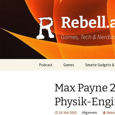
Rebell.
Games, Tech & Nerdstuf
Skip
Podcast
Games
Smarte Gadgets &
to
content
Super einfach: So hört
PC
man Podcasts!
Max Payne 2
Xbox
Physik-Eng
PlayStation
Mobile
24. Mai 2003
Allgemein
Yanni