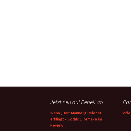
Jetzt neu auf Rebell.at!
Par
Wenn „Herr Mannelig“ wieder
Vide
erklingt – Gothic 1 Remake im
Review