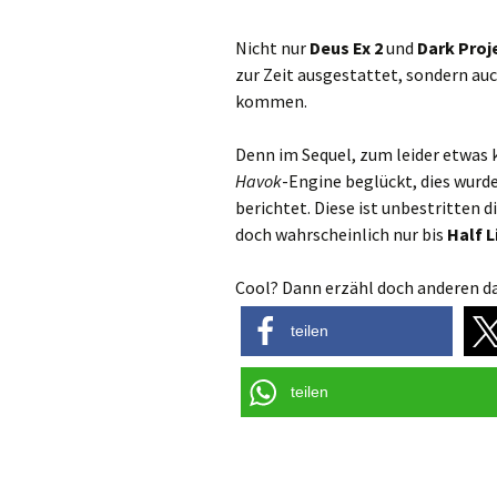
Nicht nur
Deus Ex 2
und
Dark Proj
zur Zeit ausgestattet, sondern au
kommen.
Denn im Sequel, zum leider etwas 
Havok
-Engine beglückt, dies wurde
berichtet. Diese ist unbestritten
doch wahrscheinlich nur bis
Half L
Cool? Dann erzähl doch anderen da
teilen
teilen