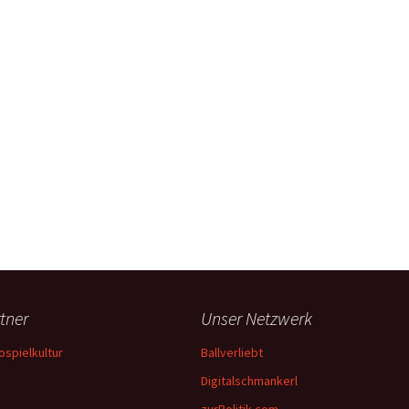
tner
Unser Netzwerk
ospielkultur
Ballverliebt
Digitalschmankerl