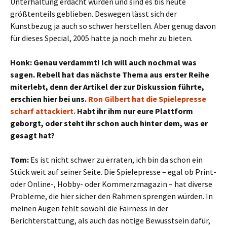
Unterhaltung erdacht wurden und sind es bis heute
größtenteils geblieben. Deswegen lässt sich der
Kunstbezug ja auch so schwer herstellen. Aber genug davon
für dieses Special, 2005 hatte ja noch mehr zu bieten.
Honk: Genau verdammt! Ich will auch nochmal was
sagen. Rebell hat das nächste Thema aus erster Reihe
miterlebt, denn der Artikel der zur Diskussion führte,
erschien hier bei uns.
Ron Gilbert hat die Spielepresse
scharf attackiert.
Habt ihr ihm nur eure Plattform
geborgt, oder steht ihr schon auch hinter dem, was er
gesagt hat?
Tom:
Es ist nicht schwer zu erraten, ich bin da schon ein
Stück weit auf seiner Seite. Die Spielepresse – egal ob Print-
oder Online-, Hobby- oder Kommerzmagazin – hat diverse
Probleme, die hier sicher den Rahmen sprengen würden. In
meinen Augen fehlt sowohl die Fairness in der
Berichterstattung, als auch das nötige Bewusstsein dafür,