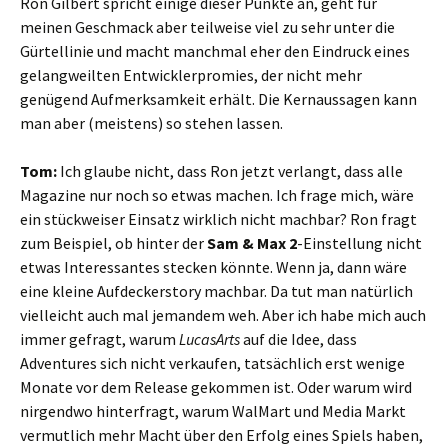
Ron Gilbert spricht einige dieser Punkte an, geht für
meinen Geschmack aber teilweise viel zu sehr unter die
Gürtellinie und macht manchmal eher den Eindruck eines
gelangweilten Entwicklerpromies, der nicht mehr
genügend Aufmerksamkeit erhält. Die Kernaussagen kann
man aber (meistens) so stehen lassen.
Tom:
Ich glaube nicht, dass Ron jetzt verlangt, dass alle
Magazine nur noch so etwas machen. Ich frage mich, wäre
ein stückweiser Einsatz wirklich nicht machbar? Ron fragt
zum Beispiel, ob hinter der
Sam & Max 2
-Einstellung nicht
etwas Interessantes stecken könnte. Wenn ja, dann wäre
eine kleine Aufdeckerstory machbar. Da tut man natürlich
vielleicht auch mal jemandem weh. Aber ich habe mich auch
immer gefragt, warum
LucasArts
auf die Idee, dass
Adventures sich nicht verkaufen, tatsächlich erst wenige
Monate vor dem Release gekommen ist. Oder warum wird
nirgendwo hinterfragt, warum WalMart und Media Markt
vermutlich mehr Macht über den Erfolg eines Spiels haben,