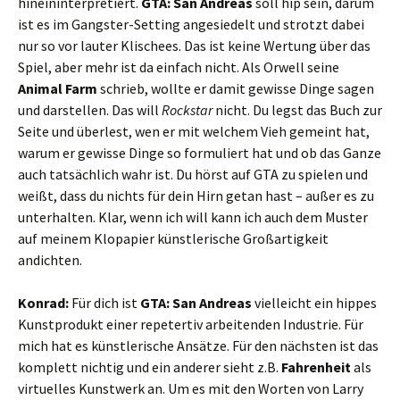
hineininterpretiert.
GTA: San Andreas
soll hip sein, darum
ist es im Gangster-Setting angesiedelt und strotzt dabei
nur so vor lauter Klischees. Das ist keine Wertung über das
Spiel, aber mehr ist da einfach nicht. Als Orwell seine
Animal Farm
schrieb, wollte er damit gewisse Dinge sagen
und darstellen. Das will
Rockstar
nicht. Du legst das Buch zur
Seite und überlest, wen er mit welchem Vieh gemeint hat,
warum er gewisse Dinge so formuliert hat und ob das Ganze
auch tatsächlich wahr ist. Du hörst auf GTA zu spielen und
weißt, dass du nichts für dein Hirn getan hast – außer es zu
unterhalten. Klar, wenn ich will kann ich auch dem Muster
auf meinem Klopapier künstlerische Großartigkeit
andichten.
Konrad:
Für dich ist
GTA: San Andreas
vielleicht ein hippes
Kunstprodukt einer repetertiv arbeitenden Industrie. Für
mich hat es künstlerische Ansätze. Für den nächsten ist das
komplett nichtig und ein anderer sieht z.B.
Fahrenheit
als
virtuelles Kunstwerk an. Um es mit den Worten von Larry