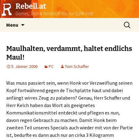
Rebell.at
Games, Tech & Nerdstuff mit nur 0,9% Fett!
Skip
Suchen
Menu
to
nach:
content
Maulhalten, verdammt, haltet endlichs
Maul!
5. Jänner 2006
PC
Tom Schaffer
Was muss passiert sein, wenn Honk vor Verzweiflung seinen
Kopf fortwährend gegen de Tischplatte haut und dabei
anfängt wirres Zeug zu palabern? Genau, Herr Schaffer und
Herr Kelch haben das Wort als geeignetes
Kommunikationsmittel entdeckt und pflegen es nun,
davon regen Gebrauch zu machen. Damit Honk beim
zweiten Teil unseres Specials auch wieder mit von der Partie
ist, bedurfte es dann auch nur an cirka 3 Kilogramm