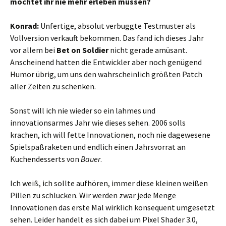
möchtet ihr nie mehr erleben müssen?
Konrad:
Unfertige, absolut verbuggte Testmuster als
Vollversion verkauft bekommen. Das fand ich dieses Jahr
vor allem bei
Bet on Soldier
nicht gerade amüsant.
Anscheinend hatten die Entwickler aber noch genügend
Humor übrig, um uns den wahrscheinlich größten Patch
aller Zeiten zu schenken.
Sonst will ich nie wieder so ein lahmes und
innovationsarmes Jahr wie dieses sehen. 2006 solls
krachen, ich will fette Innovationen, noch nie dagewesene
Spielspaßraketen und endlich einen Jahrsvorrat an
Kuchendesserts von
Bauer
.
Ich weiß, ich sollte aufhören, immer diese kleinen weißen
Pillen zu schlucken. Wir werden zwar jede Menge
Innovationen das erste Mal wirklich konsequent umgesetzt
sehen. Leider handelt es sich dabei um Pixel Shader 3.0,