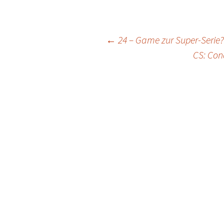
Post
←
24 – Game zur Super-Serie?
CS: Con
navigation