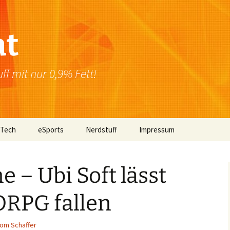
at
f mit nur 0,9% Fett!
 Tech
eSports
Nerdstuff
Impressum
Windows
Newsletter
Datenschutzerklärung
e – Ubi Soft lässt
Mac OS
RPG fallen
Linux
Browser
om Schaffer