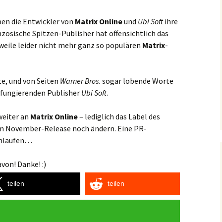
en die Entwickler von
Matrix Online
und
Ubi Soft
ihre
zösische Spitzen-Publisher hat offensichtlich das
ile leider nicht mehr ganz so populären
Matrix
-
e, und von Seiten
Warner Bros.
sogar lobende Worte
r fungierenden Publisher
Ubi Soft
.
eiter an
Matrix Online
– lediglich das Label des
zum November-Release noch ändern. Eine PR-
anlaufen…
von! Danke! :)
teilen
teilen