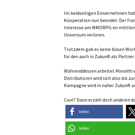
Im beidseitigen Einvernehmen hab
Kooperation nun beendet. Der fran
Interesse am MMORPG im mittlerwe
Universum verloren.
Trotzdem gab es keine bösen Wort
für den auch in Zukunft als Partne
Währenddessen arbeitet
Monolith
w
Distributoren wird sich also bis 
Kampagne wird in naher Zukunft 
Cool? Dann erzähl doch anderen da
teilen
teilen