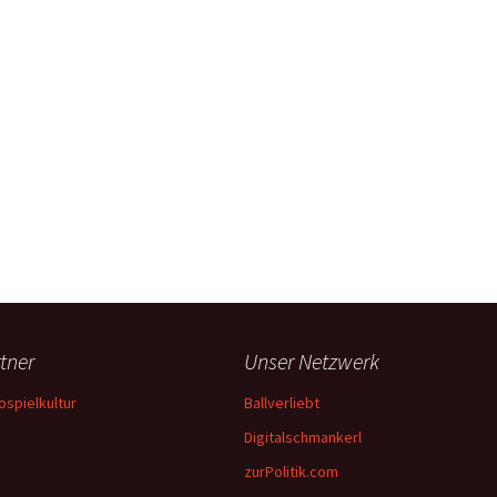
tner
Unser Netzwerk
ospielkultur
Ballverliebt
Digitalschmankerl
zurPolitik.com