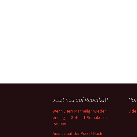
Jetzt neu auf Rebell.at!
Par
Wenn „Herr Mannelig“ wieder
Vide
erklingt – Gothic 1 Remake im
Review
Ananas auf der Pizza? Nach