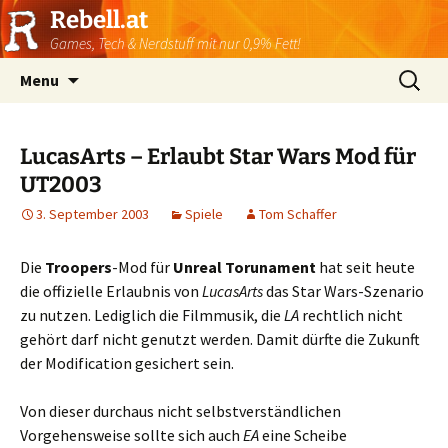
Rebell.at
Games, Tech & Nerdstuff mit nur 0,9% Fett!
Skip
Suchen
Menu
to
nach:
content
LucasArts – Erlaubt Star Wars Mod für
UT2003
3. September 2003
Spiele
Tom Schaffer
Die
Troopers
-Mod für
Unreal Torunament
hat seit heute
die offizielle Erlaubnis von
LucasArts
das Star Wars-Szenario
zu nutzen. Lediglich die Filmmusik, die
LA
rechtlich nicht
gehört darf nicht genutzt werden. Damit dürfte die Zukunft
der Modification gesichert sein.
Von dieser durchaus nicht selbstverständlichen
Vorgehensweise sollte sich auch
EA
eine Scheibe