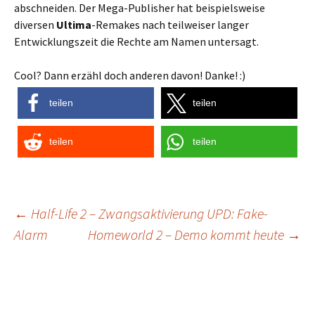
abschneiden. Der Mega-Publisher hat beispielsweise
diversen
Ultima
-Remakes nach teilweiser langer
Entwicklungszeit die Rechte am Namen untersagt.
Cool? Dann erzähl doch anderen davon! Danke! :)
teilen
teilen
teilen
teilen
Post
←
Half-Life 2 – Zwangsaktivierung UPD: Fake-
Alarm
Homeworld 2 – Demo kommt heute
→
navigation