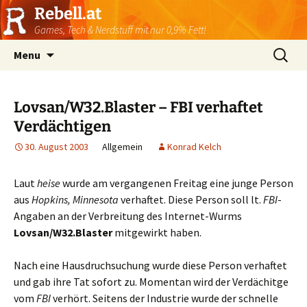
Rebell.at
Games, Tech & Nerdstuff mit nur 0,9% Fett!
Skip
Suchen
Menu
to
nach:
content
Lovsan/W32.Blaster – FBI verhaftet
Verdächtigen
30. August 2003
Allgemein
Konrad Kelch
Laut
heise
wurde am vergangenen Freitag eine junge Person
aus
Hopkins, Minnesota
verhaftet. Diese Person soll lt.
FBI
-
Angaben an der Verbreitung des Internet-Wurms
Lovsan/W32.Blaster
mitgewirkt haben.
Nach eine Hausdruchsuchung wurde diese Person verhaftet
und gab ihre Tat sofort zu. Momentan wird der Verdächitge
vom
FBI
verhört. Seitens der Industrie wurde der schnelle