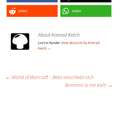
teilen
teilen
About Konrad Kelch
Lost in Hyrule!
View all posts by Konrad
Kelch
→
Post
←
World of Warcraft – Beta verschiebt sich
Brrrrrrrrrr is mir kalt!
→
navigation