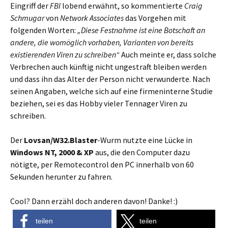
Eingriff der
FBI
lobend erwähnt, so kommentierte
Craig
Schmugar
von
Network Associates
das Vorgehen mit
folgenden Worten:
„Diese Festnahme ist eine Botschaft an
andere, die womöglich vorhaben, Varianten von bereits
existierenden Viren zu schreiben“
Auch meinte er, dass solche
Verbrechen auch künftig nicht ungestraft bleiben werden
und dass ihn das Alter der Person nicht verwunderte. Nach
seinen Angaben, welche sich auf eine firmeninterne Studie
beziehen, sei es das Hobby vieler Tennager Viren zu
schreiben.
Der
Lovsan/W32.Blaster
-Wurm nutzte eine Lücke in
Windows NT, 2000 & XP
aus, die den Computer dazu
nötigte, per Remotecontrol den PC innerhalb von 60
Sekunden herunter zu fahren.
Cool? Dann erzähl doch anderen davon! Danke! :)
teilen
teilen