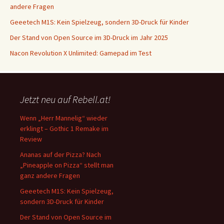
andere Fragen
Geeetech M1S: Kein Spielzeug, sondern 3D-Druck für Kinder
Der Stand von Open Source im 3D-Druck im Jahr 2025
Nacon Revolution X Unlimited: Gamepad im Test
Jetzt neu auf Rebell.at!
Wenn „Herr Mannelig“ wieder
erklingt – Gothic 1 Remake im
Review
Ananas auf der Pizza? Nach
„Pineapple on Pizza“ stellt man
ganz andere Fragen
Geeetech M1S: Kein Spielzeug,
sondern 3D-Druck für Kinder
Der Stand von Open Source im