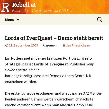
Rebell.at
Games, Tech & Nerdstuff mit nur 0,9% Fett!
Skip
Suchen
Menu
to
nach:
content
Lords of EverQuest – Demo steht bereit
22. September 2003
Allgemein
Jan Friedrichsen
Ein Rollenspiel mit einer kräftigen Portion Echtzeit-
Strategie, das ist
Lords of EverQuest
. Publisher
Sony
Online Entertainment
hat angekündigt, dass drei Demos zu dem Genre-Mix
erscheinen werden.
Die erste ist heute erschienen und wiegt ganze 372 MB. Die
beiden anderen Demos werden warscheinlich nächste
Woche veröffentlicht. Wenn man alle drei Demo Teile