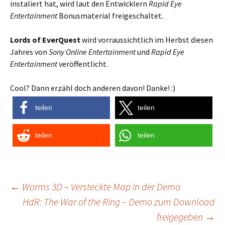
instaliert hat, wird laut den Entwicklern
Rapid Eye
Entertainment
Bonusmaterial freigeschaltet.
Lords of EverQuest
wird vorraussichtlich im Herbst diesen
Jahres von
Sony Online Entertainment
und
Rapid Eye
Entertainment
veröffentlicht.
Cool? Dann erzähl doch anderen davon! Danke! :)
teilen
teilen
teilen
teilen
Post
←
Worms 3D – Versteckte Map in der Demo
HdR: The War of the Ring – Demo zum Download
navigation
freigegeben
→