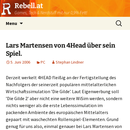
Rebell.at
Games, Tech & Nerdstuff mit nur 0,9% Fett!
Skip
Suchen
Menu
to
nach:
content
Lars Martensen von 4Head über sein
Spiel.
5. Juni 2006
PC
Stephan Lindner
Derzeit werkelt 4HEAD fleißig an der Fertigstellung des
Nachfolgers der seinerzeit populären mittelalterlichen
Wirtschaftssimulation ’Die Gilde’. Laut Eigenwerbung soll
’Die Gilde 2’ aber nicht eine weitere WiSim werden, sondern
nichts weniger als die erste Lebenssimulation im
packenden Ambiente des europäischen Mittelalters
gepaart mit waschechten Rollenspiel-Elementen. Grund
genug für uns also, einmal genauer bei Lars Martensen von