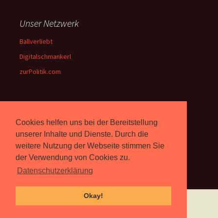
Unser Netzwerk
Ballverliebt
Digitalschmankerl
zurPolitik.com
Über Uns
Cookies helfen uns bei der Bereitstellung
Rebell.at
berichtet seit 2003
unserer Inhalte und Dienste. Durch die
unabhängig über Computer-
weitere Nutzung der Webseite stimmen Sie
und Videospiele. (
Impressum
)
der Verwendung von Cookies zu.
Datenschutzerklärung
Okay!
Proudly powered by WordPress