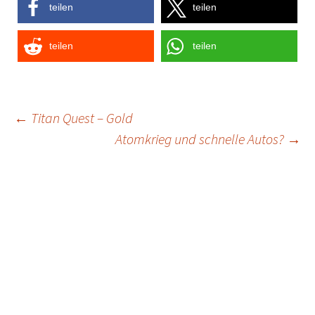
teilen
teilen
teilen
teilen
Post
←
Titan Quest – Gold
Atomkrieg und schnelle Autos?
→
navigation