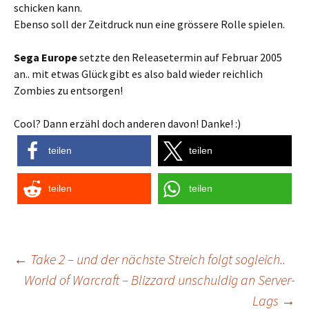
schicken kann.
Ebenso soll der Zeitdruck nun eine grössere Rolle spielen.
Sega Europe
setzte den Releasetermin auf Februar 2005
an.. mit etwas Glück gibt es also bald wieder reichlich
Zombies zu entsorgen!
Cool? Dann erzähl doch anderen davon! Danke! :)
teilen
teilen
teilen
teilen
Post
←
Take 2 – und der nächste Streich folgt sogleich..
World of Warcraft – Blizzard unschuldig an Server-
navigation
Lags
→