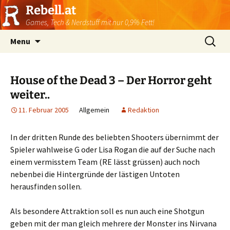
Rebell.at
Games, Tech & Nerdstuff mit nur 0,9% Fett!
Skip
Suchen
Menu
to
nach:
content
House of the Dead 3 – Der Horror geht
weiter..
11. Februar 2005
Allgemein
Redaktion
In der dritten Runde des beliebten Shooters übernimmt der
Spieler wahlweise G oder Lisa Rogan die auf der Suche nach
einem vermisstem Team (RE lässt grüssen) auch noch
nebenbei die Hintergründe der lästigen Untoten
herausfinden sollen.
Als besondere Attraktion soll es nun auch eine Shotgun
geben mit der man gleich mehrere der Monster ins Nirvana