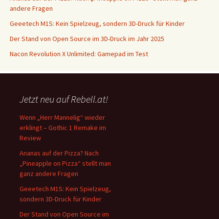
andere Fragen
Geeetech M1S: Kein Spielzeug, sondern 3D-Druck für Kinder
Der Stand von Open Source im 3D-Druck im Jahr 2025
Nacon Revolution X Unlimited: Gamepad im Test
Jetzt neu auf Rebell.at!
Wenn „Herr Mannelig“ wieder
erklingt – Gothic 1 Remake im
Review
Ananas auf der Pizza? Nach
„Pineapple on Pizza“ stellt man
ganz andere Fragen
Geeetech M1S: Kein Spielzeug,
sondern 3D-Druck für Kinder
Der Stand von Open Source im