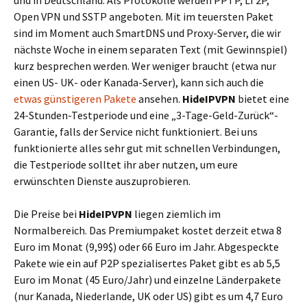
und in Deutschland. Als Protokolle werden PPTP, LT2P,
Open VPN und SSTP angeboten. Mit im teuersten Paket
sind im Moment auch SmartDNS und Proxy-Server, die wir
nächste Woche in einem separaten Text (mit Gewinnspiel)
kurz besprechen werden. Wer weniger braucht (etwa nur
einen US- UK- oder Kanada-Server), kann sich auch die
etwas günstigeren Pakete
ansehen.
HideIPVPN
bietet eine
24-Stunden-Testperiode und eine „3-Tage-Geld-Zurück“-
Garantie, falls der Service nicht funktioniert. Bei uns
funktionierte alles sehr gut mit schnellen Verbindungen,
die Testperiode solltet ihr aber nutzen, um eure
erwünschten Dienste auszuprobieren.
Die Preise bei
HideIPVPN
liegen ziemlich im
Normalbereich. Das Premiumpaket kostet derzeit etwa 8
Euro im Monat (9,99$) oder 66 Euro im Jahr. Abgespeckte
Pakete wie ein auf P2P spezialisertes Paket gibt es ab 5,5
Euro im Monat (45 Euro/Jahr) und einzelne Länderpakete
(nur Kanada, Niederlande, UK oder US) gibt es um 4,7 Euro