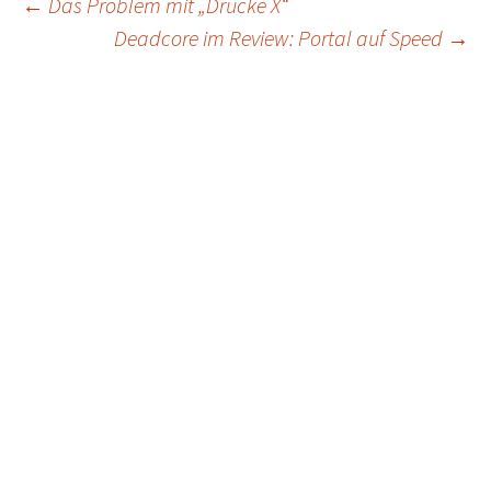
Post
←
Das Problem mit „Drücke X“
Deadcore im Review: Portal auf Speed
→
navigation