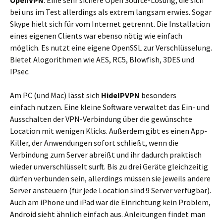
OpenVPN
: Eine sehr sichere Open Source-Lösung, die sich
bei uns im Test allerdings als extrem langsam erwies. Sogar
Skype hielt sich für vom Internet getrennt. Die Installation
eines eigenen Clients war ebenso nötig wie einfach
möglich. Es nutzt eine eigene OpenSSL zur Verschlüsselung.
Bietet Alogorithmen wie AES, RC5, Blowfish, 3DES und
IPsec.
Am PC (und Mac) lässt sich
HideIPVPN
besonders
einfach nutzen. Eine kleine Software verwaltet das Ein- und
Ausschalten der VPN-Verbindung über die gewünschte
Location mit wenigen Klicks. Außerdem gibt es einen App-
Killer, der Anwendungen sofort schließt, wenn die
Verbindung zum Server abreißt und ihr dadurch praktisch
wieder unverschlüsselt surft. Bis zu drei Geräte gleichzeitig
dürfen verbunden sein, allerdings müssen sie jeweils andere
Server ansteuern (für jede Location sind 9 Server verfügbar).
Auch am iPhone und iPad war die Einrichtung kein Problem,
Android sieht ähnlich einfach aus. Anleitungen findet man