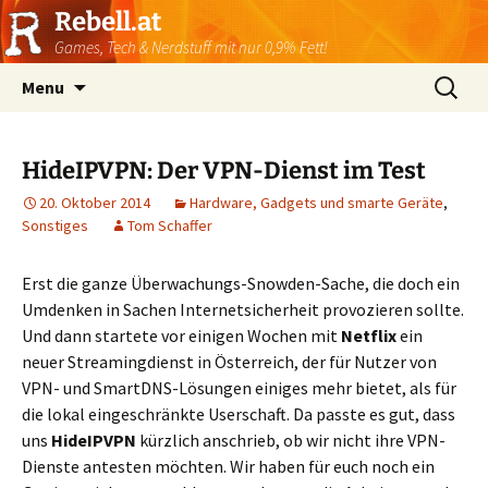
Rebell.at
Games, Tech & Nerdstuff mit nur 0,9% Fett!
Skip
Suchen
Menu
to
nach:
content
HideIPVPN: Der VPN-Dienst im Test
20. Oktober 2014
Hardware, Gadgets und smarte Geräte
,
Sonstiges
Tom Schaffer
Erst die ganze Überwachungs-Snowden-Sache, die doch ein
Umdenken in Sachen Internetsicherheit provozieren sollte.
Und dann startete vor einigen Wochen mit
Netflix
ein
neuer Streamingdienst in Österreich, der für Nutzer von
VPN- und SmartDNS-Lösungen einiges mehr bietet, als für
die lokal eingeschränkte Userschaft. Da passte es gut, dass
uns
HideIPVPN
kürzlich anschrieb, ob wir nicht ihre VPN-
Dienste antesten möchten. Wir haben für euch noch ein