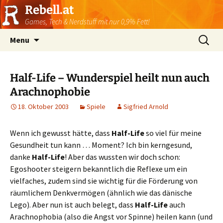
Rebell.at
Games, Tech & Nerdstuff mit nur 0,9% Fett!
Skip
Suchen
Menu
to
nach:
content
Half-Life – Wunderspiel heilt nun auch
Arachnophobie
18. Oktober 2003
Spiele
Sigfried Arnold
Wenn ich gewusst hätte, dass
Half-Life
so viel für meine
Gesundheit tun kann … Moment? Ich bin kerngesund,
danke
Half-Life
! Aber das wussten wir doch schon:
Egoshooter steigern bekanntlich die Reflexe um ein
vielfaches, zudem sind sie wichtig für die Förderung von
räumlichem Denkvermögen (ähnlich wie das dänische
Lego). Aber nun ist auch belegt, dass
Half-Life
auch
Arachnophobia (also die Angst vor Spinne) heilen kann (und