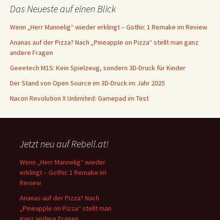
Das Neueste auf einen Blick
Wenn „Herr Mannelig“ wieder erklingt – Gothic 1 Remake im Review
Ananas auf der Pizza? Nach „Pineapple on Pizza“ stellt man ganz
andere Fragen
Geeetech M1S: Kein Spielzeug, sondern 3D-Druck für Kinder
Der Stand von Open Source im 3D-Druck im Jahr 2025
Nacon Revolution X Unlimited: Gamepad im Test
Jetzt neu auf Rebell.at!
Wenn „Herr Mannelig“ wieder
erklingt – Gothic 1 Remake im
Review
Ananas auf der Pizza? Nach
„Pineapple on Pizza“ stellt man
ganz andere Fragen