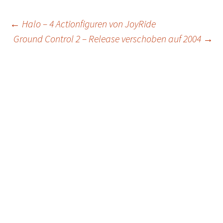
Post
←
Halo – 4 Actionfiguren von JoyRide
Ground Control 2 – Release verschoben auf 2004
→
navigation