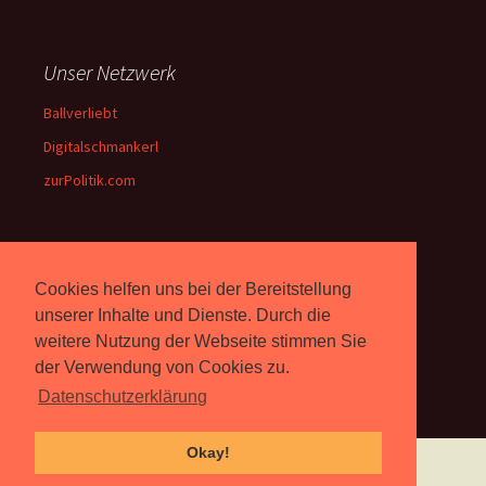
Unser Netzwerk
Ballverliebt
Digitalschmankerl
zurPolitik.com
Über Uns
Cookies helfen uns bei der Bereitstellung
Rebell.at
berichtet seit 2003
unserer Inhalte und Dienste. Durch die
unabhängig über Computer-
weitere Nutzung der Webseite stimmen Sie
und Videospiele. (
Impressum
)
der Verwendung von Cookies zu.
Datenschutzerklärung
Okay!
Proudly powered by WordPress