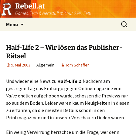
Rebell.at
Games, Tech & Nerdstuff mit nur 0,9% Fett!
Skip
Suchen
Menu
to
nach:
content
Half-Life 2 – Wir lösen das Publisher-
Rätsel
9. Mai 2003
Allgemein
Tom Schaffer
Und wieder eine News zu
Half-Life 2
. Nachdem am
gestrigen Tag das Embargo gegen Onlinemagazine von
Valve
endlich aufgehoben wurde, schossen die Previews nur
so aus dem Boden. Leider waren kaum Neuigkeiten in diesen
zu erfahren, da die meisten Details schon in den
Printmagazinen und in unserer Vorschau zu finden waren.
Ein wenig Verwirrung herrschte um die Frage, wer denn