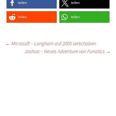
teilen
teilen
teilen
teilen
Post
←
Microsoft – Longhorn auf 2005 verschoben
Joshua – Neues Adventure von Funatics
→
navigation