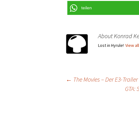
teilen
About Konrad Ke
Lost in Hyrule!
View al
Post
←
The Movies – Der E3-Trailer 
GTA: 
navigation