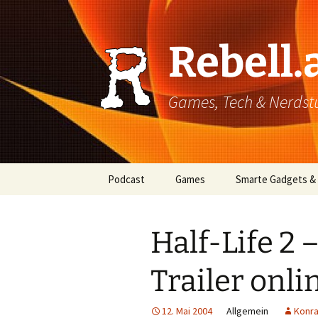
Rebell.
Games, Tech & Nerdstuf
Skip
Podcast
Games
Smarte Gadgets &
to
content
Super einfach: So hört
PC
man Podcasts!
Half-Life 2 
Xbox
Trailer onli
PlayStation
Mobile
12. Mai 2004
Allgemein
Konra