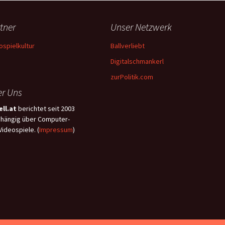
tner
Unser Netzwerk
ospielkultur
Ballverliebt
Digitalschmankerl
zurPolitik.com
r Uns
ll.at
berichtet seit 2003
hängig über Computer-
Videospiele. (
Impressum
)