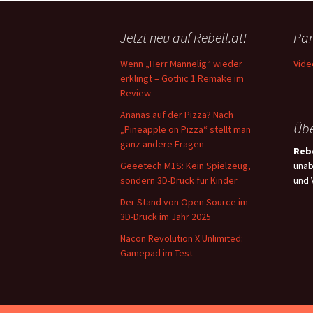
Jetzt neu auf Rebell.at!
Par
Wenn „Herr Mannelig“ wieder
Vide
erklingt – Gothic 1 Remake im
Review
Ananas auf der Pizza? Nach
Übe
„Pineapple on Pizza“ stellt man
ganz andere Fragen
Rebe
Geeetech M1S: Kein Spielzeug,
unab
sondern 3D-Druck für Kinder
und 
Der Stand von Open Source im
3D-Druck im Jahr 2025
Nacon Revolution X Unlimited:
Gamepad im Test