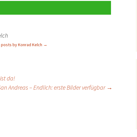
lch
l posts by Konrad Kelch
→
ist da!
San Andreas – Endlich: erste Bilder verfügbar
→