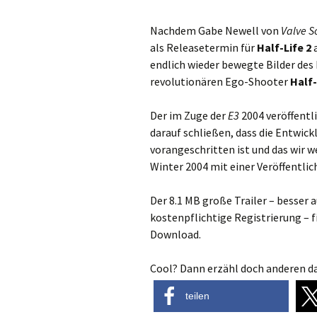
Nachdem Gabe Newell von
Valve S
als Releasetermin für
Half-Life 2
a
endlich wieder bewegte Bilder des
revolutionären Ego-Shooter
Half-
Der im Zuge der
E3
2004 veröffentli
darauf schließen, dass die Entwic
vorangeschritten ist und das wir 
Winter 2004 mit einer Veröffentli
Der 8.1 MB große Trailer – besser 
kostenpflichtige Registrierung – f
Download.
Cool? Dann erzähl doch anderen da
teilen