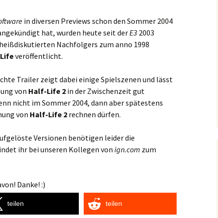
oftware
in diversen Previews schon den Sommer 2004
ngekündigt hat, wurden heute seit der
E3
2003
 heißdiskutierten Nachfolgers zum anno 1998
Life
veröffentlicht.
chte Trailer zeigt dabei einige Spielszenen und lässt
klung von
Half-Life 2
in der Zwischenzeit gut
wenn nicht im Sommer 2004, dann aber spätestens
chung von
Half-Life 2
rechnen dürfen.
aufgelöste Versionen benötigen leider die
indet ihr bei unseren Kollegen von
ign.com
zum
von! Danke! :)
teilen
teilen