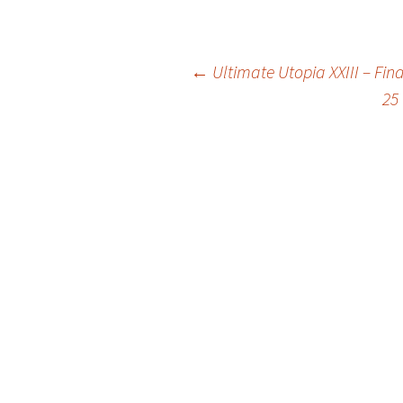
Post
←
Ultimate Utopia XXIII – Fina
25
navigation