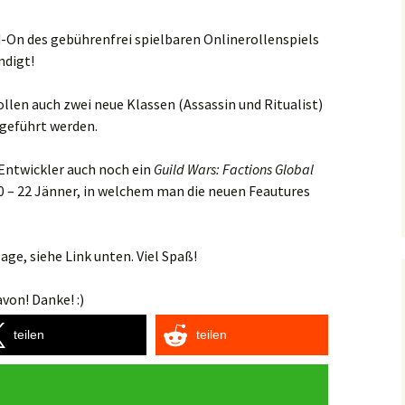
-On des gebührenfrei spielbaren Onlinerollenspiels
digt!
len auch zwei neue Klassen (Assassin und Ritualist)
ngeführt werden.
 Entwickler auch noch ein
Guild Wars: Factions Global
0 – 22 Jänner, in welchem man die neuen Feautures
ge, siehe Link unten. Viel Spaß!
von! Danke! :)
teilen
teilen