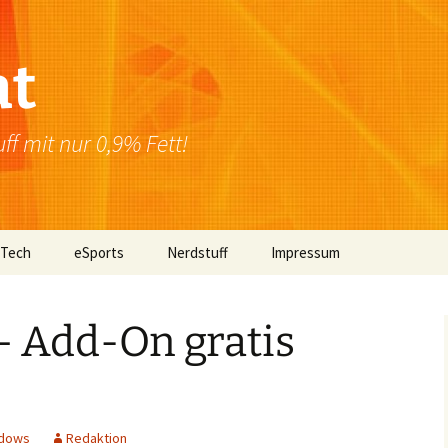
at
f mit nur 0,9% Fett!
 Tech
eSports
Nerdstuff
Impressum
Windows
Newsletter
Datenschutzerklärung
– Add-On gratis
Mac OS
Linux
Browser
dows
Redaktion