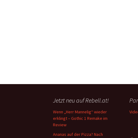
Jetzt neu auf Rebell.at!
Par
Wenn „Herr Mannelig“ wieder
Vide
erklingt – Gothic 1 Remake im
Review
Ananas auf der Pizza? Nach