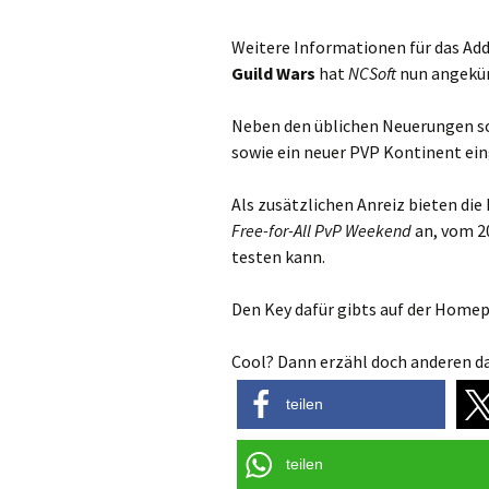
Weitere Informationen für das Add
Guild Wars
hat
NCSoft
nun angekün
Neben den üblichen Neuerungen sol
sowie ein neuer PVP Kontinent ei
Als zusätzlichen Anreiz bieten die
Free-for-All PvP Weekend
an, vom 2
testen kann.
Den Key dafür gibts auf der Homepa
Cool? Dann erzähl doch anderen da
teilen
teilen