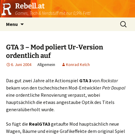
Rebell.at
Games, Tech & Nerdstuff mit nur 0,9% Fett!
Skip
Suchen
Menu
to
nach:
content
GTA 3 – Mod poliert Ur-Version
ordentlich auf
6. Juni 2004
Allgemein
Konrad Kelch
Das gut zwei Jahre alte Actionspiel
GTA 3
von
Rockstar
bekam von den tschechischen Mod-Entwickler
Petr Doupal
eine ordentliche Renovierung verpasst, wobei
hauptsächlich die etwas angestaube Optik des Titels
generalüberholt wurde.
So fügt die
RealGTA3
getaufte Mod hauptsächlich neue
Wagen, Bäume und einige Grafikeffekte dem original Spiel