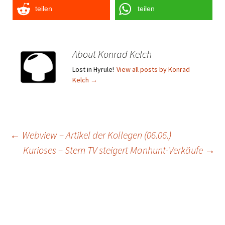
teilen
teilen
About Konrad Kelch
Lost in Hyrule!
View all posts by Konrad
Kelch
→
Post
←
Webview – Artikel der Kollegen (06.06.)
Kurioses – Stern TV steigert Manhunt-Verkäufe
→
navigation